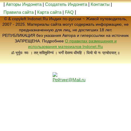
|
Авторы Индонета
|
Создатель Индонета
|
Контакты
|
Правила сайта
|
Карта сайта
|
FAQ
|
© & copyleft Indonet.Ru Индия по-русски ~ Живой путеводитель,
2007 - 2025. Материалы сайта могут содержать информацию, не
предназначенную для лиц, не достигших 18 лет.
РЕПУБЛИКАЦИЯ без указания Автора и гиперссылки на источник
ЗАПРЕЩЕНА. Подробнее
О правилах размещения и
использования материалов Indonet.Ru
ॐ भूर्भुवः स्वः । तत् सवितुर्वरेण्यं । भर्गो देवस्य धीमहि । धियो यो नः प्रचोदयात् ॥