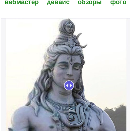
вебмастер
девайс
обзоры
фото