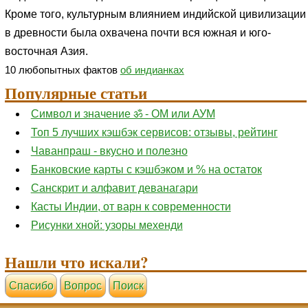
Кроме того, культурным влиянием индийской цивилизации
в древности была охвачена почти вся южная и юго-
восточная Азия.
10 любопытных фактов
об индианках
Популярные статьи
Символ и значение ॐ - ОМ или АУМ
Топ 5 лучших кэшбэк сервисов: отзывы, рейтинг
Чаванпраш - вкусно и полезно
Банковские карты с кэшбэком и % на остаток
Санскрит и алфавит деванагари
Касты Индии, от варн к современности
Рисунки хной: узоры мехенди
Нашли что искали?
Cпасибо
Вопрос
Поиск