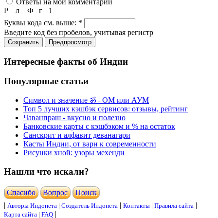
Ответы на мои комментарии
Р
л
Ф
г
1
Буквы кода см. выше:
*
Введите код без пробелов, учитывая регистр
Интересные факты об Индии
Популярные статьи
Символ и значение ॐ - ОМ или АУМ
Топ 5 лучших кэшбэк сервисов: отзывы, рейтинг
Чаванпраш - вкусно и полезно
Банковские карты с кэшбэком и % на остаток
Санскрит и алфавит деванагари
Касты Индии, от варн к современности
Рисунки хной: узоры мехенди
Нашли что искали?
Cпасибо
Вопрос
Поиск
|
|
|
Авторы Индонета
|
Создатель Индонета
Контакты
|
Правила сайта
|
Карта сайта
|
FAQ