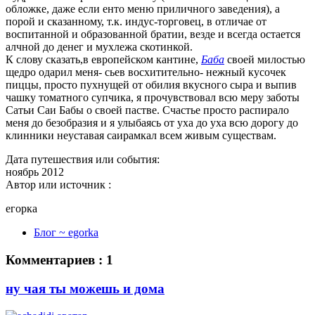
обложке, даже если енто меню приличного заведения), а
порой и сказанному, т.к. индус-торговец, в отличае от
воспитанной и образованной братии, везде и всегда остается
алчной до денег и мухлежа скотинкой.
К слову сказать,в европейском кантине,
Баба
своей милостью
щедро одарил меня- сьев восхитительно- нежный кусочек
пиццы, просто пухнущей от обилия вкусного сыра и выпив
чашку томатного супчика, я прочувствовал всю меру заботы
Сатьи Саи Бабы о своей пастве. Счастье просто распирало
меня до безобразия и я улыбаясь от уха до уха всю дорогу до
клинники неуставая саирамкал всем живым существам.
Дата путешествия или события:
ноябрь 2012
Автор или источник :
егорка
Блог ~ egorka
Комментариев : 1
ну чая ты можешь и дома