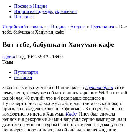
Поезда в Индии
Индийская одежда, украшения
Панчанга
Индийский словарь
»
в Индию
»
Андхра
»
Путтапарти
» Вот
тебе, бабушка и Хануман кафе
Вот тебе, бабушка и Хануман кафе
egorka
Пнд, 10/12/2012 - 16:00
Темы:
Путтапарти
ресторан
Забыв на минутку, что я в Индии, хотя в
Путтапарти
это и
немудрено, к тому же соблазнившись хорошим Wi-fi и низкой
ценой чая (40 рупий, что в 4 раза выше среднего в
Путтапарти, но столько же стоит и час инета со скайпом) я
прискакал вожделея халявных фильмов- 3 по цене одного и
комфортного инета в Хануман
Кафе
. Инет был сначала
неплох и в рекордные 30 мин загрузил серию вампиров, да и
джинжер лемон ти с гуром был восхитителен, я даже успел
посмотреть половину из другой оперы, как неожиданно