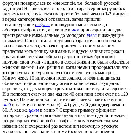
фортуна повернулась ко мне жопой, т.е. большой русской
задницей! Началось все с того, что вторая серия загрузилась
на треть и подгружаться ну просто больше чем на 1-2 минуты
вперед категорически отказалась, затем пришли
шумнокурящие
индусы
и прокурили мои легкие до
обострения бронхита, а в конце к
ним
присоединились две
престарелые немки, алчные до молодого
тела
и жаждущие
внимания. Они хватали индусиков заразительно гогоча за
разные части тела, стараясь привлечь к своим угасшим
прелестям хоть толику внимания. Индусы заливисто ржали
как застоявшиеся жеребцы и радостно кивая брезгливо
прятали свои руки - видимо в своей жизни не были обделены
женской лаской. Все- решил я, когда немки пробормотали что-
то про тупых некурящих русских и сел читать мантры ...
Минут через 10 индусики подорвались и извинившись за
обильное подношение богу огня в виде табака смущенно
скрылись, их дамы корча гримасы тоже покинули заведение...
И я попросил счет- за два чая по 40 они принесли счет на 120
рупасов На мой вопрос - а че не так с меню - мне ответили
-
чай
в пакете (типа тампакс)= 40 руп., чай джинджер лемон=
60. А как же
цены
в меню ? Скорчив гримасу официант
испарился , разбираться было лень и я от всей души пожалел
неправедных товарищей из кафе с таким замечательным
названием и очередной раз вспомнил извечную русскую
мудрость- не верь написанному (особенно в глянцевой