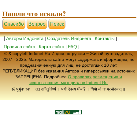
Нашли что искали?
Cпасибо
Вопрос
Поиск
|
Авторы Индонета
|
Создатель Индонета
|
Контакты
|
Правила сайта
|
Карта сайта
|
FAQ
|
© & copyleft Indonet.Ru Индия по-русски ~ Живой путеводитель,
2007 - 2025. Материалы сайта могут содержать информацию, не
предназначенную для лиц, не достигших 18 лет.
РЕПУБЛИКАЦИЯ без указания Автора и гиперссылки на источник
ЗАПРЕЩЕНА. Подробнее
О правилах размещения и
использования материалов Indonet.Ru
ॐ भूर्भुवः स्वः । तत् सवितुर्वरेण्यं । भर्गो देवस्य धीमहि । धियो यो नः प्रचोदयात् ॥