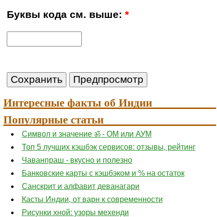
Буквы кода см. выше:
*
Интересные факты об Индии
Популярные статьи
Символ и значение ॐ - ОМ или АУМ
Топ 5 лучших кэшбэк сервисов: отзывы, рейтинг
Чаванпраш - вкусно и полезно
Банковские карты с кэшбэком и % на остаток
Санскрит и алфавит деванагари
Касты Индии, от варн к современности
Рисунки хной: узоры мехенди