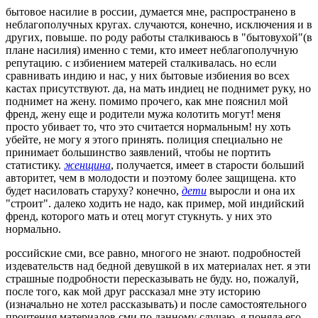
бытовое насилие в россии, думается мне, распространено в
неблагополучных кругах. случаются, конечно, исключения и в
других, повыше. по роду работы сталкиваюсь в "бытовухой"(в
плане насилия) именно с теми, кто имеет неблагополучную
репутацию. с избиением матерей сталкивалась. но если
сравнивать индию и нас, у них бытовые избиения во всех
кастах присутствуют. да, на мать индиец не поднимет руку, но
поднимет на жену. помимо прочего, как мне пояснил мой
френд, жену еще и родители мужа колотить могут! меня
просто убивает то, что это считается нормальным! ну хоть
убейте, не могу я этого принять. полиция специально не
принимает большинство заявлений, чтобы не портить
статистику.
женщина
, получается, имеет в старости больший
авторитет, чем в молодости и поэтому более защищена. кто
будет насиловать старуху? конечно,
дети
выросли и она их
"строит". далеко ходить не надо, как пример, мой индийский
френд, которого мать и отец могут стукнуть. у них это
нормально.
российские сми, все равно, многого не знают. подробностей
издевательств над бедной девушкой в их материалах нет. я эти
страшные подробности пересказывать не буду. но, пожалуй,
после того, как мой друг рассказал мне эту историю
(изначально не хотел рассказывать) и после самостоятельного
прочтения материалов сми по данному случаю, я поняла его