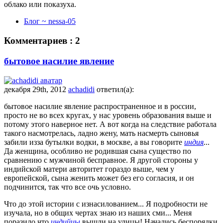
облако или показуха.
Блог ~ nessa-05
Комментариев : 2
бытовое насилие явление
декабря 29th, 2012
achadidi
ответил(а):
бытовое насилие явление распространенное и в россии,
просто не во всех кругах, у нас уровень образования выше и
потому этого наверное нет. А вот когда на следствие работала
такого насмотрелась, ладно жену, мать насмерть сыновья
забили изза бутылки водки, в москве, а вы говорите
индия
...
Да женщина, особливо не родившая сына существо по
сравнению с мужчиной бесправное. Я другой стороны у
индийской матери авторитет гораздо выше, чем у
европейской, сына женить может без его согласия, и он
подчинится, так что все очь условно.
Что до этой истории с изнасилованием... Я подробности не
изучала, но в общих чертах знаю из наших сми... Меня
поразило что
индийцы
вышли на улицы! Начались беспорядки