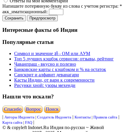
Ответы на мои комментарии
Напишите потерянную букву из слова с учетом регистра:
*
акк_иматизационный:
Интересные факты об Индии
Популярные статьи
Символ и значение ॐ - ОМ или АУМ
Топ 5 лучших кэшбэк сервисов: отзывы, рейтинг
Чаванпраш - вкусно и полезно
Банковские карты с кэшбэком и % на остаток
Санскрит и алфавит деванагари
Касты Индии, от варн к современности
Рисунки хной: узоры мехенди
Нашли что искали?
Cпасибо
Вопрос
Поиск
|
|
|
Авторы Индонета
|
Создатель Индонета
Контакты
|
Правила сайта
|
Карта сайта
|
FAQ
© & copyleft Indonet.Ru Индия по-русски ~ Живой