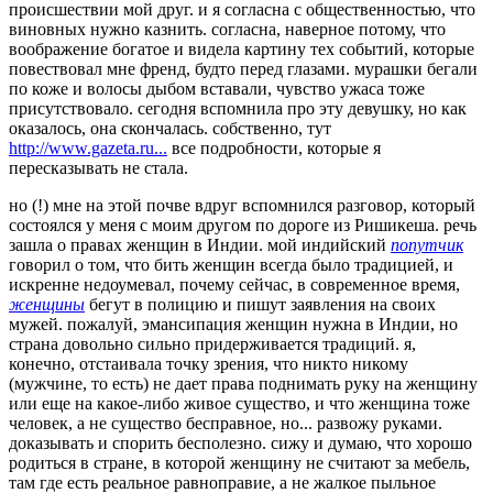
происшествии мой друг. и я согласна с общественностью, что
виновных нужно казнить. согласна, наверное потому, что
воображение богатое и видела картину тех событий, которые
повествовал мне френд, будто перед глазами. мурашки бегали
по коже и волосы дыбом вставали, чувство ужаса тоже
присутствовало. сегодня вспомнила про эту девушку, но как
оказалось, она скончалась. собственно, тут
http://www.gazeta.ru...
все подробности, которые я
пересказывать не стала.
но (!) мне на этой почве вдруг вспомнился разговор, который
состоялся у меня с моим другом по дороге из Ришикеша. речь
зашла о правах женщин в Индии. мой индийский
попутчик
говорил о том, что бить женщин всегда было традицией, и
искренне недоумевал, почему сейчас, в современное время,
женщины
бегут в полицию и пишут заявления на своих
мужей. пожалуй, эмансипация женщин нужна в Индии, но
страна довольно сильно придерживается традиций. я,
конечно, отстаивала точку зрения, что никто никому
(мужчине, то есть) не дает права поднимать руку на женщину
или еще на какое-либо живое существо, и что женщина тоже
человек, а не существо бесправное, но... развожу руками.
доказывать и спорить бесполезно. сижу и думаю, что хорошо
родиться в стране, в которой женщину не считают за мебель,
там где есть реальное равноправие, а не жалкое пыльное