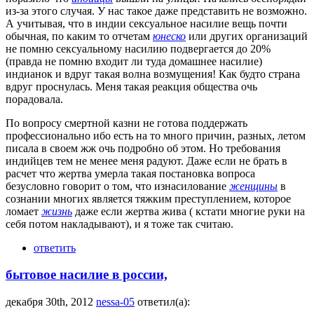
из-за этого случая. У нас такое даже представить не возможно.
А учитывая, что в индии сексуальное насилие вещь почти
обычная, по каким то отчетам
юнеско
или других организаций
не помню сексуальному насилию подвергается до 20%
(правда не помню входит ли туда домашнее насилие)
индианок и вдруг такая волна возмущения! Как будто страна
вдруг проснулась. Меня такая реакция общества очь
порадовала.
По вопросу смертной казни не готова поддержать
профессионально ибо есть на то много причин, разных, летом
писала в своем жж очь подробно об этом. Но требования
индийцев тем не менее меня радуют. Даже если не брать в
расчет что жертва умерла такая постановка вопроса
безусловно говорит о том, что изнасилование
женщины
в
сознании многих является тяжким преступлением, которое
ломает
жизнь
даже если жертва жива ( кстати многие руки на
себя потом накладывают), и я тоже так считаю.
ответить
бытовое насилие в россии,
декабря 30th, 2012
nessa-05
ответил(а):