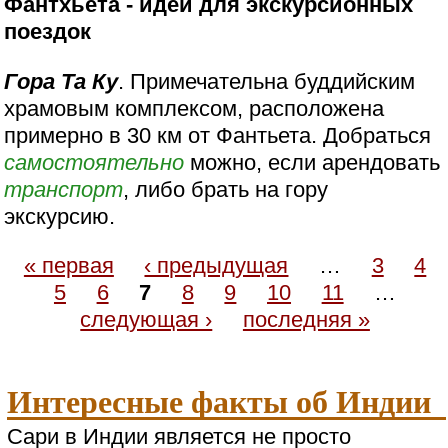
Фантхьета - идеи для экскурсионных
поездок
Гора Та Ку
. Примечательна буддийским
храмовым комплексом, расположена
примерно в 30 км от Фантьета. Добраться
самостоятельно
можно, если арендовать
транспорт
, либо брать на гору
экскурсию.
« первая
‹ предыдущая
…
3
4
5
6
7
8
9
10
11
…
следующая ›
последняя »
Интересные факты об Индии
Сари в Индии является не просто