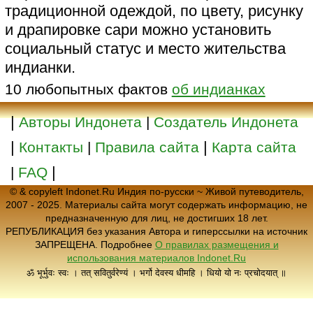
традиционной одеждой, по цвету, рисунку
и драпировке сари можно установить
социальный статус и место жительства
индианки.
10 любопытных фактов
об индианках
|
Авторы Индонета
|
Создатель Индонета
|
|
Контакты
|
Правила сайта
Карта сайта
|
|
FAQ
© & copyleft Indonet.Ru Индия по-русски ~ Живой путеводитель,
2007 - 2025. Материалы сайта могут содержать информацию, не
предназначенную для лиц, не достигших 18 лет.
РЕПУБЛИКАЦИЯ без указания Автора и гиперссылки на источник
ЗАПРЕЩЕНА. Подробнее
О правилах размещения и
использования материалов Indonet.Ru
ॐ भूर्भुवः स्वः । तत् सवितुर्वरेण्यं । भर्गो देवस्य धीमहि । धियो यो नः प्रचोदयात् ॥