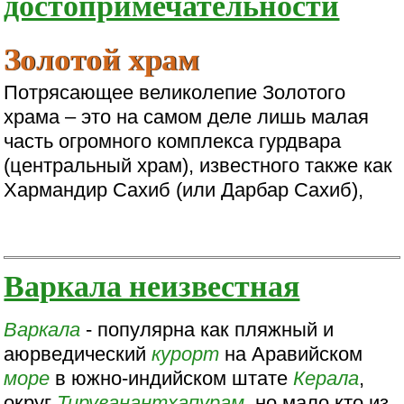
достопримечательности
Золотой храм
Потрясающее великолепие Золотого
храма – это на самом деле лишь малая
часть огромного комплекса гурдвара
(центральный храм), известного также как
Хармандир Сахиб (или Дарбар Сахиб),
Варкала неизвестная
Варкала
- популярна как пляжный и
аюрведический
курорт
на Аравийском
море
в южно-индийском штате
Керала
,
округ
Тируванантхапурам
, но мало кто из