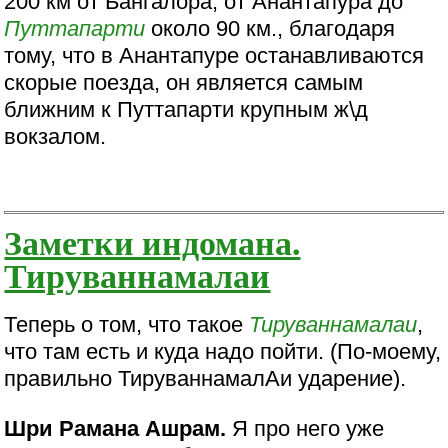
200 км от Бангалора, от Анантапура до
Путтапарти
около 90 км., благодаря
тому, что в Анантапуре останавливаются
скорые поезда, он является самым
ближним к Путтапарти крупным ж\д
вокзалом.
Заметки индомана.
Тируваннамалаи
Теперь о том, что такое
Тируваннамалаи
,
что там есть и куда надо пойти. (По-моему,
правильно ТируваннамалАи ударение).
Шри Рамана Ашрам.
Я про него уже