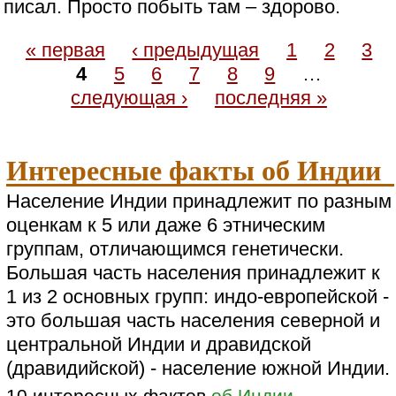
писал. Просто побыть там – здорово.
« первая
‹ предыдущая
1
2
3
4
5
6
7
8
9
…
следующая ›
последняя »
Интересные факты об Индии
Население Индии принадлежит по разным
оценкам к 5 или даже 6 этническим
группам, отличающимся генетически.
Большая часть населения принадлежит к
1 из 2 основных групп: индо-европейской -
это большая часть населения северной и
центральной Индии и дравидской
(дравидийской) - население южной Индии.
10 интересных фактов
об Индии