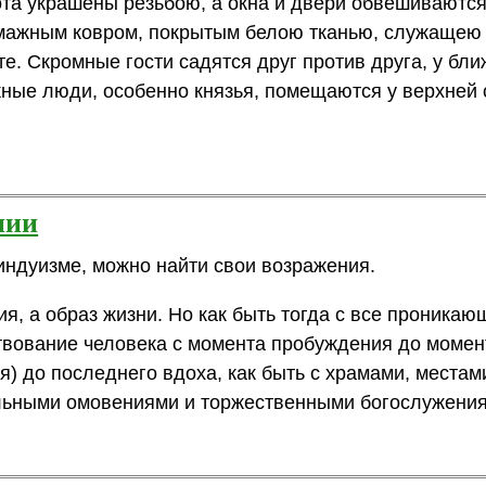
бота украшены резьбою, а окна и двери обвешиваютс
умажным ковром, покрытым белою тканью, служащею
те. Скромные гости садятся друг против друга, у бл
жные люди, особенно князья, помещаются у верхней 
нии
 индуизме, можно найти свои возражения.
ия, а образ жизни. Но как быть тогда с все проникаю
вование человека с момента пробуждения до момент
ия) до последнего вдоха, как быть с храмами, местам
льными омовениями и торжественными богослужени