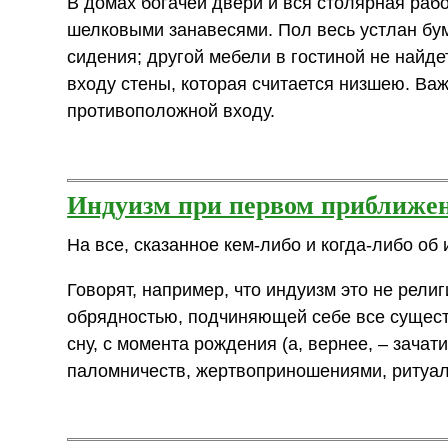
В домах богачей двери и вся столярная ра
шелковыми занавесями. Пол весь устлан б
сидения; другой мебели в гостиной не найде
входу стены, которая считается низшею. Ва
противоположной входу.
Индуизм при первом приближе
На все, сказанное кем-либо и когда-либо об
Говорят, например, что индуизм это не религ
обрядностью, подчиняющей себе все сущест
сну, с момента рождения (а, вернее, – зачат
паломничеств, жертвоприношениями, ритуа