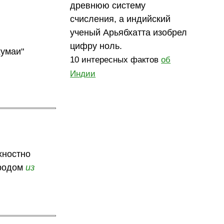
древнюю систему
счисления, а индийский
ученый Арьябхатта изобрел
цифру ноль.
хумаи"
10 интересных фактов
об
Индии
хностно
 родом
из