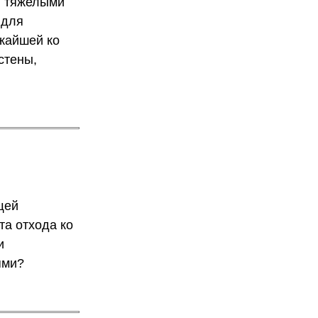
я тяжелыми
 для
ижайшей ко
стены,
щей
а отхода ко
и
ями?