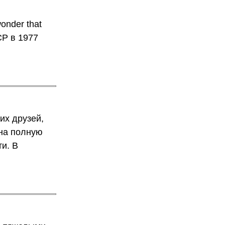
wonder that
СР в 1977
их друзей,
 на полную
ти. В