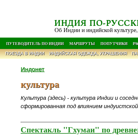
ИНДИЯ ПО-РУССК
Об Индии и индийской культуре,
ПУТЕВОДИТЕЛЬ ПО ИНДИИ
МАРШРУТЫ
ПОПУТЧИКИ
Р
ПОЕЗДА В ИНДИИ
ИНДИЙСКАЯ ОДЕЖДА, УКРАШЕНИЯ
ПА
Индонет
культура
Культура (здесь) - культура Индии и сосед
сформированная под влиянием индуистской
Спектакль "Гхумаи" по древн