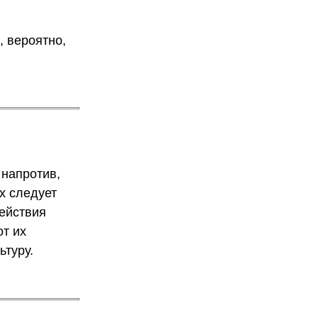
, вероятно,
 напротив,
х следует
ействия
от их
ьтуру.