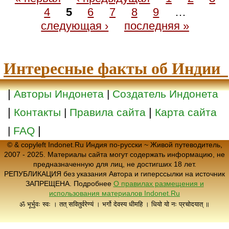
4
5
6
7
8
9
…
следующая ›
последняя »
Интересные факты об Индии
|
Авторы Индонета
|
Создатель Индонета
|
|
Контакты
|
Правила сайта
Карта сайта
|
|
FAQ
© & copyleft Indonet.Ru Индия по-русски ~ Живой путеводитель,
2007 - 2025. Материалы сайта могут содержать информацию, не
предназначенную для лиц, не достигших 18 лет.
РЕПУБЛИКАЦИЯ без указания Автора и гиперссылки на источник
ЗАПРЕЩЕНА. Подробнее
О правилах размещения и
использования материалов Indonet.Ru
ॐ भूर्भुवः स्वः । तत् सवितुर्वरेण्यं । भर्गो देवस्य धीमहि । धियो यो नः प्रचोदयात् ॥