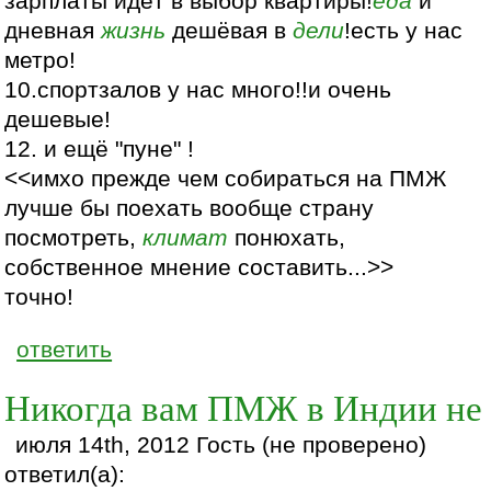
зарплаты идёт в выбор квартиры!
еда
и
дневная
жизнь
дешёвая в
дели
!есть у нас
метро!
10.спортзалов у нас много!!и очень
дешевые!
12. и ещё "пуне" !
<<имхо прежде чем собираться на ПМЖ
лучше бы поехать вообще страну
посмотреть,
климат
понюхать,
собственное мнение составить...>>
точно!
ответить
Никогда вам ПМЖ в Индии не
июля 14th, 2012 Гость (не проверено)
ответил(а):