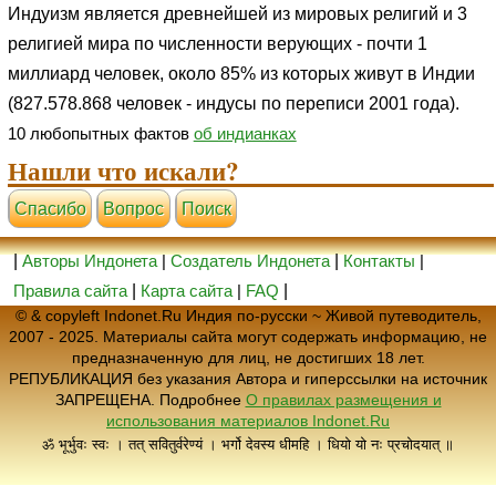
Индуизм является древнейшей из мировых религий и 3
религией мира по численности верующих - почти 1
миллиард человек, около 85% из которых живут в Индии
(827.578.868 человек - индусы по переписи 2001 года).
10 любопытных фактов
об индианках
Нашли что искали?
Cпасибо
Вопрос
Поиск
|
Авторы Индонета
|
Создатель Индонета
|
Контакты
|
Правила сайта
|
Карта сайта
|
FAQ
|
© & copyleft Indonet.Ru Индия по-русски ~ Живой путеводитель,
2007 - 2025. Материалы сайта могут содержать информацию, не
предназначенную для лиц, не достигших 18 лет.
РЕПУБЛИКАЦИЯ без указания Автора и гиперссылки на источник
ЗАПРЕЩЕНА. Подробнее
О правилах размещения и
использования материалов Indonet.Ru
ॐ भूर्भुवः स्वः । तत् सवितुर्वरेण्यं । भर्गो देवस्य धीमहि । धियो यो नः प्रचोदयात् ॥