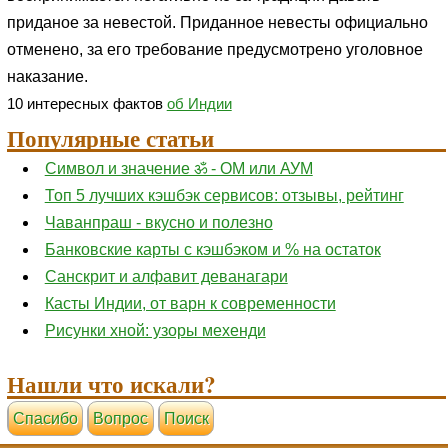
приданое за невестой. Приданное невесты официально
отменено, за его требование предусмотрено уголовное
наказание.
10 интересных фактов
об Индии
Популярные статьи
Символ и значение ॐ - ОМ или АУМ
Топ 5 лучших кэшбэк сервисов: отзывы, рейтинг
Чаванпраш - вкусно и полезно
Банковские карты с кэшбэком и % на остаток
Санскрит и алфавит деванагари
Касты Индии, от варн к современности
Рисунки хной: узоры мехенди
Нашли что искали?
Cпасибо
Вопрос
Поиск