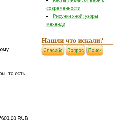
Касты Индии, от варн к
современности
Рисунки хной: узоры
мехенди
Нашли что искали?
рому
Cпасибо
Вопрос
Поиск
ы, то есть
17603.00 RUB