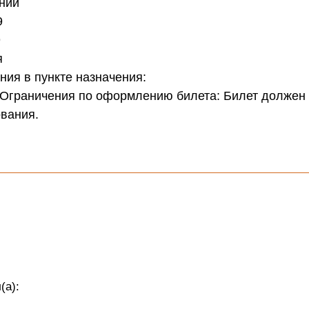
ений
9
9
я
ия в пункте назначения:
 Ограничения по оформлению билета: Билет должен
ования.
(а):