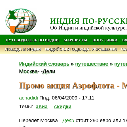
ИНДИЯ ПО-РУССК
Об Индии и индийской культуре,
ПУТЕВОДИТЕЛЬ ПО ИНДИИ
МАРШРУТЫ
ПОПУТЧИКИ
Р
ПОЕЗДА В ИНДИИ
ИНДИЙСКАЯ ОДЕЖДА, УКРАШЕНИЯ
ПА
Индийский словарь
»
путешествие
»
путе
Москва- -Дели
Промо акция Аэрофлота - М
achadidi
Пнд, 06/04/2009 - 17:11
Темы:
авиа
скидки
Перелет Москва -
Дели
стоит 290 евро или 