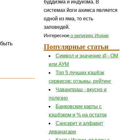
буддизма и индуизма. В
системах йоги ахимса является
одной из яма, то есть
заповедей.
Интересное
о религиях Индии
 быть
Популярные статьи
Символ и значение ॐ - ОМ
или АУМ
Топ 5 лучших кэшбэк
сервисов: отзывы, рейтинг
Чаванпраш - вкусно и
полезно
Банковские карты с
кэшбэком и % на остаток
Санскрит и алфавит
деванагари