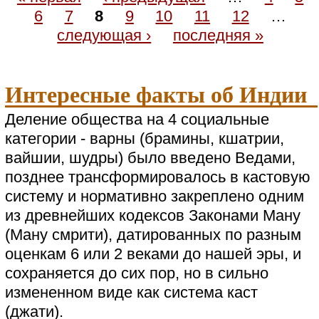
6
7
8
9
10
11
12
…
следующая ›
последняя »
Интересные факты об Индии
Деление общества на 4 социальные
категории - варны (брамины, кшатрии,
вайшии, шудры) было введено Ведами,
позднее трансформировалось в кастовую
систему и нормативно закреплено одним
из древнейших кодексов Законами Ману
(Ману смрити), датированных по разным
оценкам 6 или 2 веками до нашей эры, и
сохраняется до сих пор, но в сильно
измененном виде как система каст
(джати).