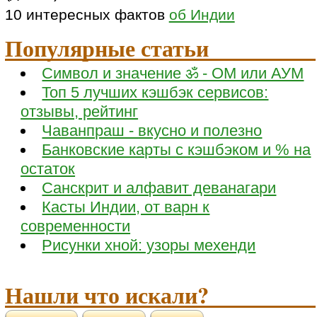
10 интересных фактов
об Индии
Популярные статьи
Символ и значение ॐ - ОМ или АУМ
Топ 5 лучших кэшбэк сервисов:
отзывы, рейтинг
Чаванпраш - вкусно и полезно
Банковские карты с кэшбэком и % на
остаток
Санскрит и алфавит деванагари
Касты Индии, от варн к
современности
Рисунки хной: узоры мехенди
Нашли что искали?