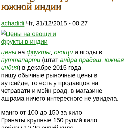
южной индии
achadidi
Чт, 31/12/2015 - 00:27
цены
на
фрукты
,
овощи
и ягоды в
путтапарти
(штат
андра прадеш
,
южная
индия
) в декабре 2015 года.
пишу обычные рыночные цены в
аутсайде, то есть у продавцов на
четравати и мэйн роад, в магазине
ашрама ничего интересного не увидела.
манго от 100 до 150 за кило
Гранаты крупные 150 рупий кило
арбузы 10-20 рупий кило