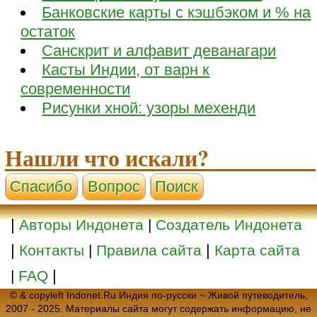
Банковские карты с кэшбэком и % на
остаток
Санскрит и алфавит деванагари
Касты Индии, от варн к
современности
Рисунки хной: узоры мехенди
Нашли что искали?
Cпасибо
Вопрос
Поиск
|
Авторы Индонета
|
Создатель Индонета
|
|
Контакты
|
Правила сайта
Карта сайта
|
|
FAQ
© & copyleft Indonet.Ru Индия по-русски ~ Живой путеводитель,
2007 - 2025. Материалы сайта могут содержать информацию, не