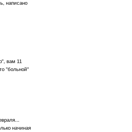
ть, написано
", вам 11
то "больной"
враля...
олько начиная