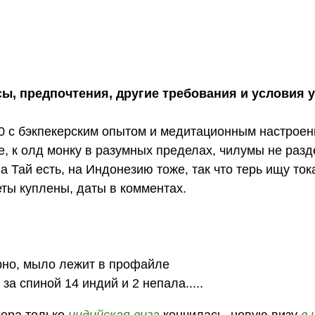
сы, предпочтения, другие требования и условия 
50 с бэкпекерским опытом и медитационным настроен
, к олд монку в разумных пределах, чилумы не раз
 Тай есть, на Индонезию тоже, так что терь ищу ток
ты куплены, даты в комментах.
рно, мыло лежит в профайле
за спиной 14 индий и 2 непала.....
чера только
индийская виза
кончилась, новую визу
в 