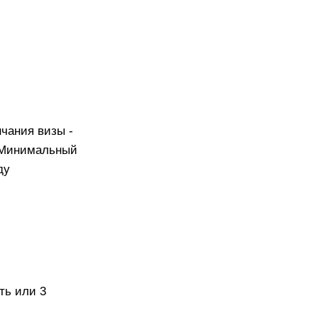
нчания визы -
 "Минимальный
ду
ть или 3