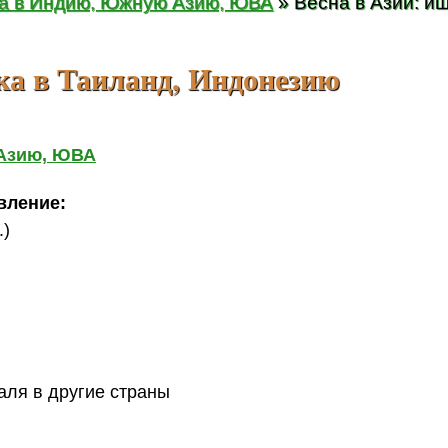
ка в Индию, Южную Азию, ЮВА
» Весна в Азии: и
ка в Таиланд, Индонезию
 Азию, ЮВА
вление:
.)
аля в другие страны