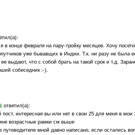
етил(а):
я в конце февраля на пару-тройку месяцев. Хочу посет
путчиков уже бывавщих в Индии. Т.к. ни разу не была е
 ее выдают, что с собой брать на такой срок и т.д. Зара
оший собеседник :-).
i
ответил(а):
пост, интересная вы или нет в свои 25 для меня в мои 
мне возрастные рамки см выше
 в путеводителе мной давно написано, если остались во