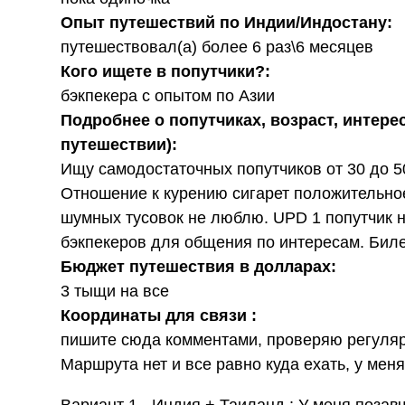
Опыт путешествий по Индии/Индостану:
путешествовал(а) более 6 раз\6 месяцев
Кого ищете в попутчики?:
бэкпекера с опытом по Азии
Подробнее о попутчиках, возраст, интере
путешествии):
Ищу самодостаточных попутчиков от 30 до 
Отношение к курению сигарет положительное
шумных тусовок не люблю. UPD 1 попутчик на
бэкпекеров для общения по интересам. Биле
Бюджет путешествия в долларах:
3 тыщи на все
Координаты для связи :
пишите сюда комментами, проверяю регуля
Маршрута нет и все равно куда ехать, у меня 
Вариант 1 - Индия + Таиланд : У меня позав