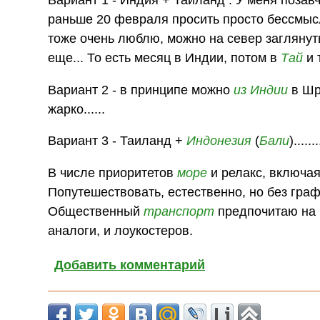
раньше 20 февраля просить просто бессмы
тоже очень люблю, можно на север заглянуть
еще... То есть месяц в Индии, потом в
Тай
и 
Вариант 2 - в принципе можно
из Индии
в Шри
жарко......
Вариант 3 - Таиланд +
Индонезия
(
Бали
).......
В числе приоритетов
море
и релакс, включа
Попутешествовать, естественно, но без гра
Общественный
транспорт
предпочитаю на 
аналоги, и лоукостеров.
Добавить комментарий