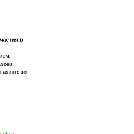
участия в
ием.
деляю,
а азиатских
индию