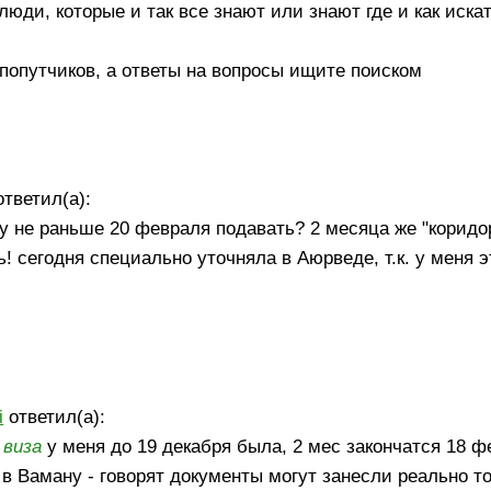
ди, которые и так все знают или знают где и как иска
 попутчиков, а ответы на вопросы ищите поиском
тветил(а):
у не раньше 20 февраля подавать? 2 месяца же "коридор
 сегодня специально уточняла в Аюрведе, т.к. у меня э
i
ответил(а):
я
виза
у меня до 19 декабря была, 2 мес закончатся 18 фе
 в Ваману - говорят документы могут занесли реально т