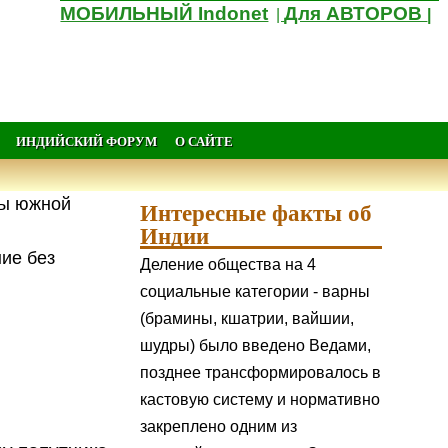
МОБИЛЬНЫЙ Indonet
Для АВТОРОВ
|
|
ИНДИЙСКИЙ ФОРУМ
О САЙТЕ
ны южной
Интересные факты об
Индии
ние без
Деление общества на 4
социальные категории - варны
(брамины, кшатрии, вайшии,
шудры) было введено Ведами,
позднее трансформировалось в
кастовую систему и нормативно
закреплено одним из