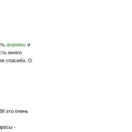
ить
ашрамы
и
сть много
нее спасибо. О
39 это очень
просы -