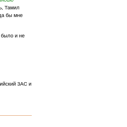
ь, Тамил
да бы мне
 было и не
ийский 3АС и