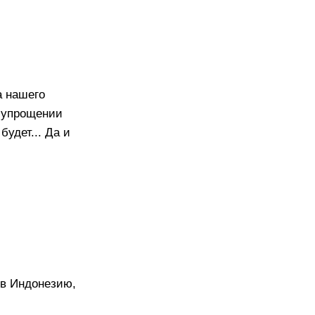
а нашего
 упрощении
будет... Да и
т в Индонезию,