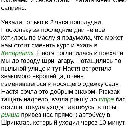
головами и снова стали считать меня хомо
сапиенс.
Уехали только в 2 часа пополудни.
Поскольку за последние дни не все
катилось по маслу я подумала, что может
нам стоит сменить курс и ехать в
Кедарнатх
. Настя согласилась и поехали
мы до городу Шринагару. Потащились по
пыльной улице и тут Настя встретила
знакомого европейца, очень
изменившегося и носящего одежку саду.
Настя сочла это добрым знаком. Рюкзак
тащить надоело, взяла рикшу до
ятра
бас
стэйшн, откуда уходят автобусы в горы,
рикша
привез нас прямо к автобусу в
Шринагар, который уходил через 10 минут.