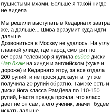
пушистыми мхами. Больше я такой нигде
не видела.
Мы решили выступать в Кедарнатх завтра
же, а дальше... Шива вразумит куда идти
дальше.
Дозвониться в Москву не удалось. На углу
главной улице, где народ смотрит по
вечерам телевизор я купила
видео
диски
Чар дхам
на хинди и английском (хуже и
дороже) и Кедарнатх ятру, за все отдала
200 рупий, и не прося дискаунта тут же
получила 20 рупий обратно. Там же есть и
диски йога класса РамДева по 110-150
рупий, Настя правда прочла, что класс
дает не он сам, а его ученик, значит будем
искать дальше.