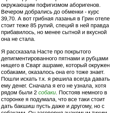
окружающим пофигизмом аборигенов.
Вечером добрались до обменки - курс
39,70. А вот грибная лазанья в Грин отеле
стоит теже 85 рупий, специй в ней правда
прибавилось, но менее сытной и вкусной
она не стала.
Я рассказала Насте про покрытого
депигментированного пятнами и рубцами
нищего в Сварг ашраме, который окружен
собаками, оказалось она его тоже знает.
Пошли искать т.к. я решила всегда давать
ему денег. Сначала я его не узнала, хотя
рядом были 2
собаки
. Постояв немного в
сторонке я подумала, что все таки стоит
дать бакшиш пусть даже и другому, но с
собаками. Он заговорил знакомым тихим