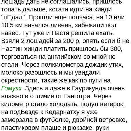
лошадь дать не соглашались, пришлось
топать дальше, кстати идти на хинди
"пЕдал". Прошли еще полчаса, на 10 или
10,5 км начался ливень, забежали под
навес. Тут уже и Настя решила ехать.
Взяли 2 лошадей за 200 р, опять если б не
Настин хинди платить пришлось бы 300,
торговаться на английском со мной не
стали. Через полкилометра дождик утих,
молоко разошлось и мы увидали
окрестности, такие же как по пути на
Гомукх
. Здесь и даже в Гаурикунда очень
влажно в отличие от Ганготри. Через
километр стало холодать, подул ветерок,
на подЬезде к Кедарнатху я уже
замерзала в футболке, двойной ветровке,
пластиковом плаще и рюкзаке, руки