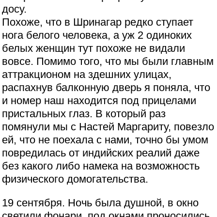
досу.
Похоже, что в Шринагар редко ступает
нога белого человека, а уж 2 одиноких
белых женщин тут похоже не видали
вовсе. Помимо того, что мы были главным
аттракционом на здешних улицах,
распахнув балконную дверь я поняла, что
и номер наш находится под прицелами
пристальных глаз. В который раз
помянули мы с Настей Маргариту, повезло
ей, что не поехала с нами, точно бы умом
повредилась от индийских реалий даже
без какого либо намека на возможность
физического домогательства.
19 сентября. Ночь была душной, в окно
светили фонари, под окнами проносились