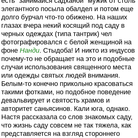
есть "занимайся садханой" мужик от столь
элегантного посыла обалдел и потом еще
долго бурчал что-то обижено. На наших
глазах вчера некий косящий под саду в
черных одеждах (типа тантрик) чел
фотографировался с белой женщиной на
фоне
Нанди
. Стыдоба! И никто из индусов
почему-то не обращает на это и подобные
случаи использования священного места
или одежды святых людей внимания.
Белым-то конечно прикольно красоваться
такими фотками, но подобное поведение
девальвирует и святость храмов и
авторитет саньясинов. Кали юга, однако.
Настя рассказала со слов знакомых саду,
что жизнь саду совсем не так тяжела, как
представляется на взгляд стороннего