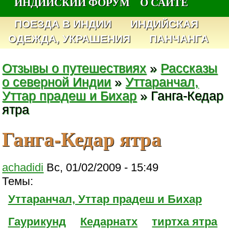
ИНДИЙСКИЙ ФОРУМ
О САЙТЕ
ПОЕЗДА В ИНДИИ
ИНДИЙСКАЯ
ОДЕЖДА, УКРАШЕНИЯ
ПАНЧАНГА
Отзывы о путешествиях
»
Рассказы
о северной Индии
»
Уттаранчал,
Уттар прадеш и Бихар
» Ганга-Кедар
ятра
Ганга-Кедар ятра
achadidi
Вс, 01/02/2009 - 15:49
Темы:
Уттаранчал, Уттар прадеш и Бихар
Гаурикунд
Кедарнатх
тиртха ятра