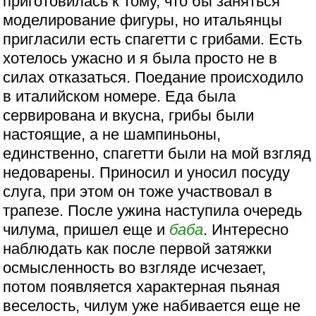
приготовилась к тому, что бы заняться
моделирование фигуры, но итальянцы
пригласили есть спагетти с грибами. Есть
хотелось ужасно и я была просто не в
силах отказаться. Поедание происходило
в италийском номере. Еда была
сервирована и вкусна, грибы были
настоящие, а не шампиньоны,
единственно, спагетти были на мой взгляд
недоварены. Приносил и уносил посуду
слуга, при этом он тоже участвовал в
трапезе. После ужина наступила очередь
чилума, пришел еще и
баба
. Интересно
наблюдать как после первой затяжки
осмысленность во взгляде исчезает,
потом появляется характерная пьяная
веселость, чилум уже набивается еще не