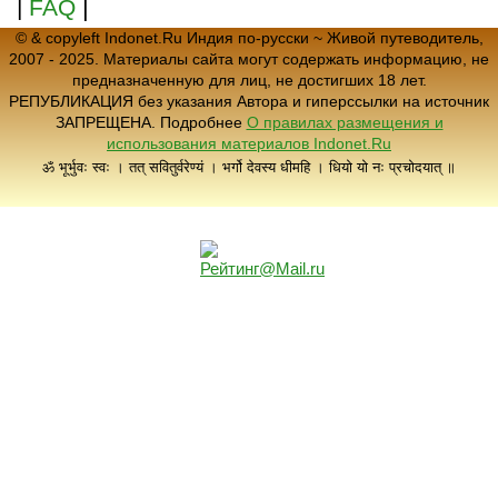
|
|
FAQ
© & copyleft Indonet.Ru Индия по-русски ~ Живой путеводитель,
2007 - 2025. Материалы сайта могут содержать информацию, не
предназначенную для лиц, не достигших 18 лет.
РЕПУБЛИКАЦИЯ без указания Автора и гиперссылки на источник
ЗАПРЕЩЕНА. Подробнее
О правилах размещения и
использования материалов Indonet.Ru
ॐ भूर्भुवः स्वः । तत् सवितुर्वरेण्यं । भर्गो देवस्य धीमहि । धियो यो नः प्रचोदयात् ॥