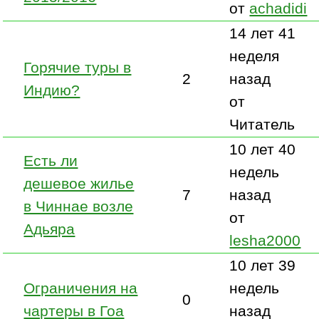
от
achadidi
14 лет 41
неделя
Горячие туры в
2
назад
Индию?
от
Читатель
10 лет 40
Есть ли
недель
дешевое жилье
7
назад
в Чиннае возле
от
Адьяра
lesha2000
10 лет 39
Ограничения на
недель
0
чартеры в Гоа
назад