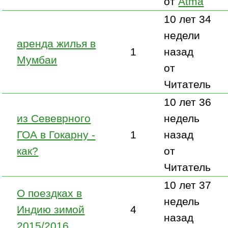
от
Atma
10 лет 34
недели
аренда жилья в
1
назад
Мумбаи
от
Читатель
10 лет 36
из Севеврного
недель
ГОА в Гокарну -
1
назад
как?
от
Читатель
10 лет 37
О поездках в
недель
Индию зимой
4
назад
2015/2016