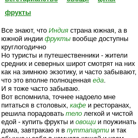
фрукты
Все знают, что
Индия
страна южная, а в
южной индии
фрукты
вообще доступны
круглогодично
Но туристы и путешественники - жители
средних и северных широт смотрят на них
как на зимнюю экзотику, и часто забывают,
что это вполне полноценная
еда
.
И я тоже часто забываю.
Вот вспомнила, точнее надоело мне
питаться в столовых,
кафе
и ресторанах,
решила порадовать
тело
легкой и чистой
едой - купить фрукты и
овощи
и поужинать
дома, завтракаю я в
путтапарти
и так