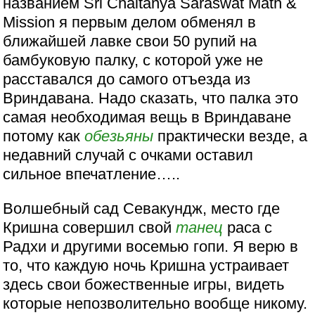
названием Sri Chaitanya Saraswat Math &
Mission я первым делом обменял в
ближайшей лавке свои 50 рупий на
бамбуковую палку, с которой уже не
расставался до самого отъезда из
Вриндавана. Надо сказать, что палка это
самая необходимая вещь в Вриндаване
потому как
обезьяны
практически везде, а
недавний случай с очками оставил
сильное впечатление…..
Волшебный сад Севакундж, место где
Кришна совершил свой
танец
раса с
Радхи и другими восемью гопи. Я верю в
то, что каждую ночь Кришна устраивает
здесь свои божественные игры, видеть
которые непозволительно вообще никому.