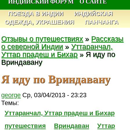
ИНДИЙСКИЙ ФОРУМ
О САЙТЕ
ПОЕЗДА В ИНДИИ
ИНДИЙСКАЯ
ОДЕЖДА, УКРАШЕНИЯ
ПАНЧАНГА
Отзывы о путешествиях
»
Рассказы
о северной Индии
»
Уттаранчал,
Уттар прадеш и Бихар
» Я иду по
Вриндавану
Я иду по Вриндавану
george
Ср, 03/04/2013 - 23:23
Темы:
Уттаранчал, Уттар прадеш и Бихар
путешествия
Вриндаван
Уттар