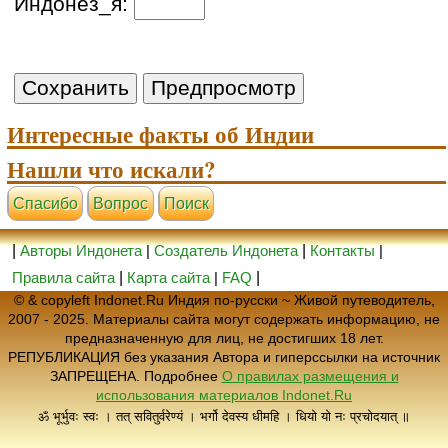
Индонез_я:
Интересные факты об Индии
Нашли что искали?
Cпасибо
Вопрос
Поиск
|
Авторы Индонета
|
Создатель Индонета
|
Контакты
|
Правила сайта
|
Карта сайта
|
FAQ
|
© & copyleft Indonet.Ru Индия по-русски ~ Живой путеводитель,
2007 - 2025. Материалы сайта могут содержать информацию, не
предназначенную для лиц, не достигших 18 лет.
РЕПУБЛИКАЦИЯ без указания Автора и гиперссылки на источник
ЗАПРЕЩЕНА. Подробнее
О правилах размещения и
использования материалов Indonet.Ru
ॐ भूर्भुवः स्वः । तत् सवितुर्वरेण्यं । भर्गो देवस्य धीमहि । धियो यो नः प्रचोदयात् ॥