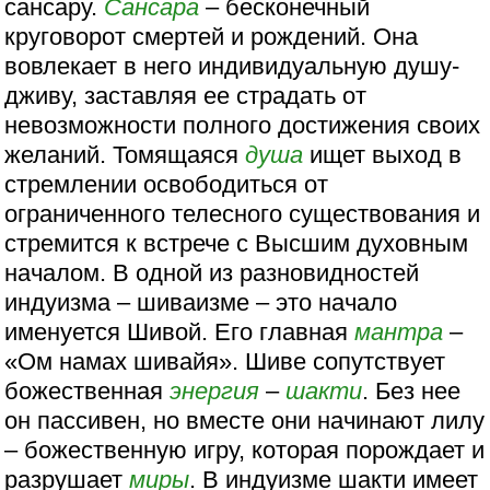
сансару.
Сансара
– бесконечный
круговорот смертей и рождений. Она
вовлекает в него индивидуальную душу-
дживу, заставляя ее страдать от
невозможности полного достижения своих
желаний. Томящаяся
душа
ищет выход в
стремлении освободиться от
ограниченного телесного существования и
стремится к встрече с Высшим духовным
началом. В одной из разновидностей
индуизма – шиваизме – это начало
именуется Шивой. Его главная
мантра
–
«Ом намах шивайя». Шиве сопутствует
божественная
энергия
–
шакти
. Без нее
он пассивен, но вместе они начинают лилу
– божественную игру, которая порождает и
разрушает
миры
. В индуизме шакти имеет