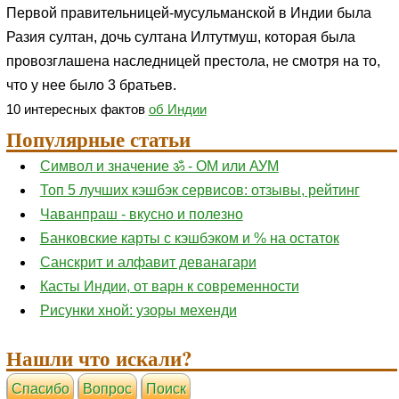
Первой правительницей-мусульманской в Индии была
Разия султан, дочь султана Илтутмуш, которая была
провозглашена наследницей престола, не смотря на то,
что у нее было 3 братьев.
10 интересных фактов
об Индии
Популярные статьи
Символ и значение ॐ - ОМ или АУМ
Топ 5 лучших кэшбэк сервисов: отзывы, рейтинг
Чаванпраш - вкусно и полезно
Банковские карты с кэшбэком и % на остаток
Санскрит и алфавит деванагари
Касты Индии, от варн к современности
Рисунки хной: узоры мехенди
Нашли что искали?
Cпасибо
Вопрос
Поиск