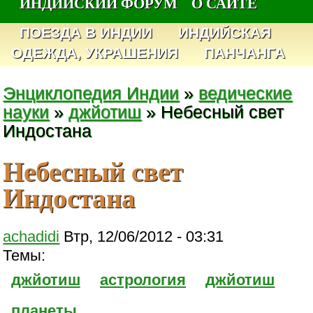
ИНДИЙСКИЙ ФОРУМ
О САЙТЕ
ПОЕЗДА В ИНДИИ
ИНДИЙСКАЯ
ОДЕЖДА, УКРАШЕНИЯ
ПАНЧАНГА
Энциклопедия Индии
»
ведические
науки
»
джйотиш
» Небесный свет
Индостана
Небесный свет
Индостана
achadidi
Втр, 12/06/2012 - 03:31
Темы:
джйотиш
астрология
джйотиш
планеты