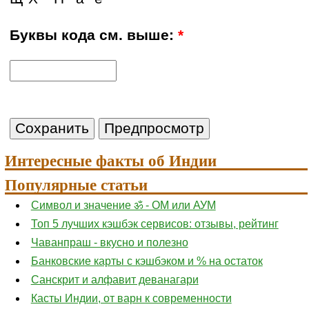
Буквы кода см. выше:
*
Интересные факты об Индии
Популярные статьи
Символ и значение ॐ - ОМ или АУМ
Топ 5 лучших кэшбэк сервисов: отзывы, рейтинг
Чаванпраш - вкусно и полезно
Банковские карты с кэшбэком и % на остаток
Санскрит и алфавит деванагари
Касты Индии, от варн к современности