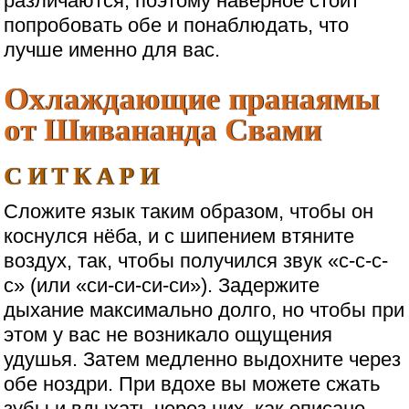
различаются, поэтому наверное стоит
попробовать обе и понаблюдать, что
лучше именно для вас.
Охлаждающие пранаямы
от Шивананда Свами
СИТКАРИ
Сложите язык таким образом, чтобы он
коснулся нёба, и с шипением втяните
воздух, так, чтобы получился звук «с-с-с-
с» (или «си-си-си-си»). Задержите
дыхание максимально долго, но чтобы при
этом у вас не возникало ощущения
удушья. Затем медленно выдохните через
обе ноздри. При вдохе вы можете сжать
зубы и вдыхать через них, как описано