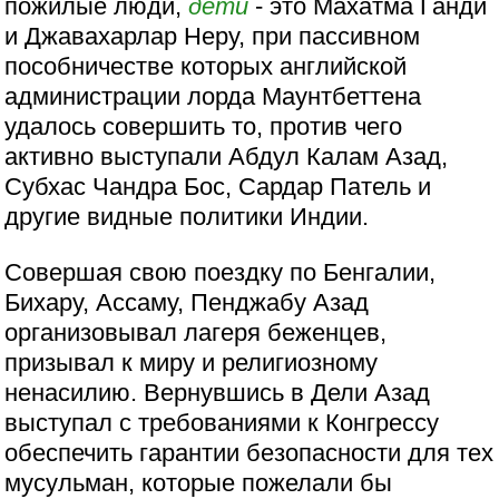
пожилые люди,
дети
- это Махатма Ганди
и Джавахарлар Неру, при пассивном
пособничестве которых английской
администрации лорда Маунтбеттена
удалось совершить то, против чего
активно выступали Абдул Калам Азад,
Субхас Чандра Бос, Сардар Патель и
другие видные политики Индии.
Совершая свою поездку по Бенгалии,
Бихару, Ассаму, Пенджабу Азад
организовывал лагеря беженцев,
призывал к миру и религиозному
ненасилию. Вернувшись в Дели Азад
выступал с требованиями к Конгрессу
обеспечить гарантии безопасности для тех
мусульман, которые пожелали бы