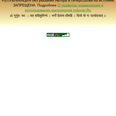
РЕПУБЛИКАЦИЯ без указания Автора и гиперссылки на источник
ЗАПРЕЩЕНА. Подробнее
О правилах размещения и
использования материалов Indonet.Ru
ॐ भूर्भुवः स्वः । तत् सवितुर्वरेण्यं । भर्गो देवस्य धीमहि । धियो यो नः प्रचोदयात् ॥