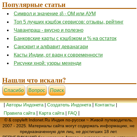
Популярные статьи
Символ и значение ॐ - ОМ или АУМ
Топ 5 лучших кэшбэк сервисов: отзывы, рейтинг
Чаванпраш - вкусно и полезно
Банковские карты с кэшбэком и % на остаток
Санскрит и алфавит деванагари
Касты Индии, от варн к современности
Рисунки хной: узоры мехенди
Нашли что искали?
Cпасибо
Вопрос
Поиск
|
Авторы Индонета
|
Создатель Индонета
|
Контакты
|
Правила сайта
|
Карта сайта
|
FAQ
|
© & copyleft Indonet.Ru Индия по-русски ~ Живой путеводитель,
2007 - 2025. Материалы сайта могут содержать информацию, не
предназначенную для лиц, не достигших 18 лет.