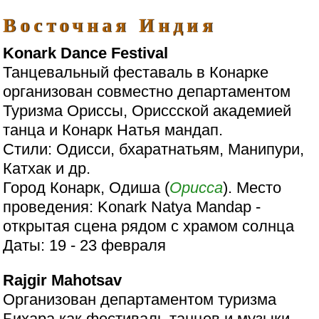
Восточная Индия
Konark Dance Festival
Танцевальный феставаль в Конарке
организован совместно департаментом
Туризма Ориссы, Ориссской академией
танца и Конарк Натья мандап.
Стили: Одисси, бхаратнатьям, Манипури,
Катхак и др.
Город Конарк, Одиша (
Орисса
). Место
проведения: Konark Natya Mandap -
открытая сцена рядом с храмом солнца
Даты: 19 - 23 февраля
Rajgir Mahotsav
Организован департаментом туризма
Бихара как фестиваль танцев и музыки