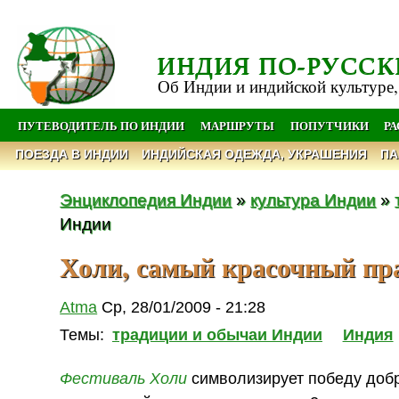
ИНДИЯ ПО-РУССК
Об Индии и индийской культуре,
ПУТЕВОДИТЕЛЬ ПО ИНДИИ
МАРШРУТЫ
ПОПУТЧИКИ
Р
ПОЕЗДА В ИНДИИ
ИНДИЙСКАЯ ОДЕЖДА, УКРАШЕНИЯ
ПА
Энциклопедия Индии
»
культура Индии
»
Индии
Холи, самый красочный пр
Atma
Ср, 28/01/2009 - 21:28
Темы:
традиции и обычаи Индии
Индия
Фестиваль
Холи
символизирует победу добра