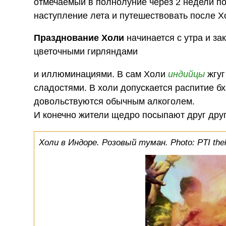
отмечаемый в полнолуние через 2 недели п
наступление лета и путешествовать после Х
Празднование Холи
начинается с утра и за
цветочными гирляндами
и иллюминациями. В сам Холи
индийцы
жгуг
сладостями. В холи допускается распитие б
довольствуются обычным алкоголем.
И конечно жители щедро посыпают друг дру
Холи в Индоре. Розовый туман. Photo: PTI the