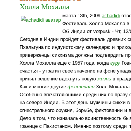
Холла Мохалла
марта 13th, 2009
achadidi
отве
Фестиваль Холла Мохалла в
Об Индии от votpusk - Чт, 12/
Сегодня в Индии пройдет фестиваль древних 
Пхальгуна по индуистскому календарю и прих
приверженцы сикхизма должны подтвердить п
Холла Мохалла еще с 1957 года, когда
гуру
Гови
счастья - утратил свое значение на фоне упадк
принял решение вдохнуть новую
жизнь
в празд
Как и многие другие
фестивали
Холл Мохалла н
Особенно впечатляющими среди них по праву с
на севере Индии. В этот день мужчины-сикхи в
огнестрельного оружия, борьбе, фехтовании и 
Дело в том, что изначально воинственность бы
границе с Пакистаном. Именно поэтому среди п