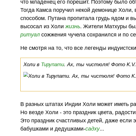
что младенец его порешит. Поэтому было о
Тогда Камса поручил некой демонице Холи, 
способом. Путана пропитала грудь ядом и в
высосал из Холи
жизнь
. Жители Матхуры бы
ритуал
сожжения чучела сохранился и по се
Не смотря на то, что все легенды индуистск
Холи в
Тирупати
. Ах, ты чистюля! Фото K.V.
В разных штатах Индии Холи может иметь ра
Но везде Холи - это праздник цвета, радости
Это праздник счастливых детей, даже если 
бабушками и дедушками-
садху
...