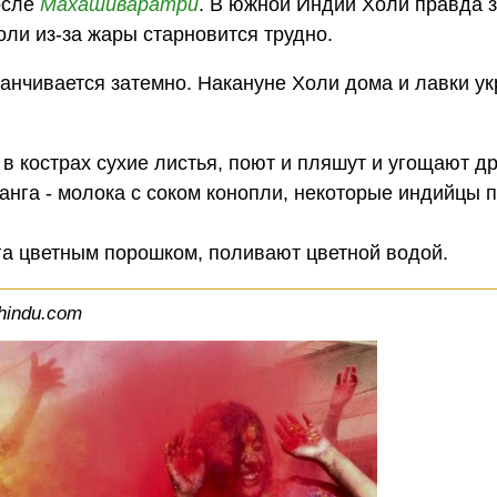
осле
Махашиваратри
. В южной Индии Холи правда 
оли из-за жары старновится трудно.
канчивается затемно. Накануне Холи дома и лавки у
 в кострах сухие листья, поют и пляшут и угощают др
ханга - молока с соком конопли, некоторые индийцы 
га цветным порошком, поливают цветной водой.
hindu.com