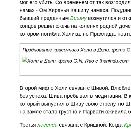
мог его убить. Со временем от так возгорд
намах - Ом Хиранья Кашипу намаха. Поддан
бывший преданным
Вишну
возмутился и отк
концов решил сжечь на коленях родной доче
котором погибла Холика, но Прахлада, повт
Прзднование красочного Холи в Дели, фото G.
Второй миф о Холи связан с Шивой. Влюбле
без успеха, Шива пребывал в медитации. В 
который выпустил в Шиву свою стрелу, но Ш
на замле стало грустно и Парвати оживила б
Третья
легенда
связана с Кришной. Когда
Кр