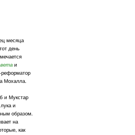
ец месяца
этот день
мечается
цвета
и
у-реформатор
ла Мохалла.
б и Мукстар
 лука и
бным образом.
вает на
торые, как