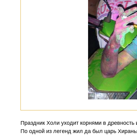
Праздник Холи уходит корнями в древность
По одной из легенд жил да был царь Хиранья