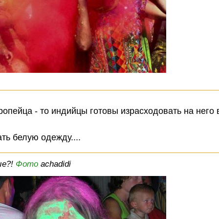
ропейца - то индийцы готовы израсходовать на него 
ть белую одежду....
ые?!
Фото
achadidi