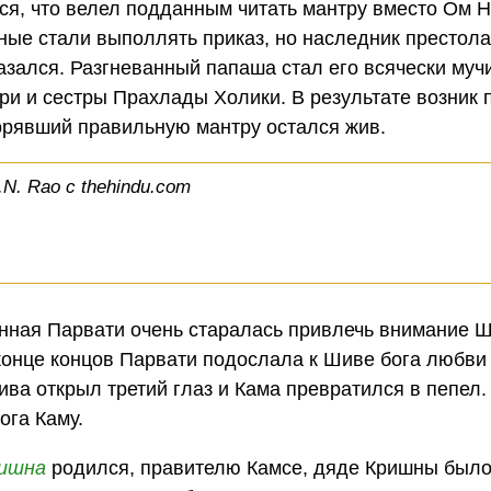
ился, что велел подданным читать мантру вместо Ом 
ные стали выполлять приказ, но наследник престол
азался. Разгневанный папаша стал его всячески мучи
ри и сестры Прахлады Холики. В результате возник 
орявший правильную мантру остался жив.
N. Rao с thehindu.com
нная Парвати очень старалась привлечь внимание Ш
конце концов Парвати подослала к Шиве бога любви
ива открыл третий глаз и Кама превратился в пепел
ога Каму.
ишна
родился, правителю Камсе, дяде Кришны было