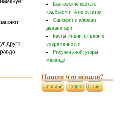
знаменует
Банковские карты с
кэшбэком и % на остаток
Санскрит и алфавит
крашают
деванагари
Касты Индии, от варн к
уг друга
современности
правда
Рисунки хной: узоры
мехенди
Нашли что искали?
Cпасибо
Вопрос
Поиск