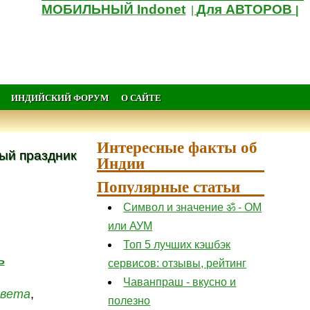
МОБИЛЬНЫЙ Indonet
Для АВТОРОВ
|
|
ИНДИЙСКИЙ ФОРУМ
О САЙТЕ
Интересные факты об
ый праздник
Индии
Популярные статьи
Символ и значение ॐ - ОМ
или АУМ
Топ 5 лучших кэшбэк
ь
сервисов: отзывы, рейтинг
Чаванпраш - вкусно и
цвета
,
полезно