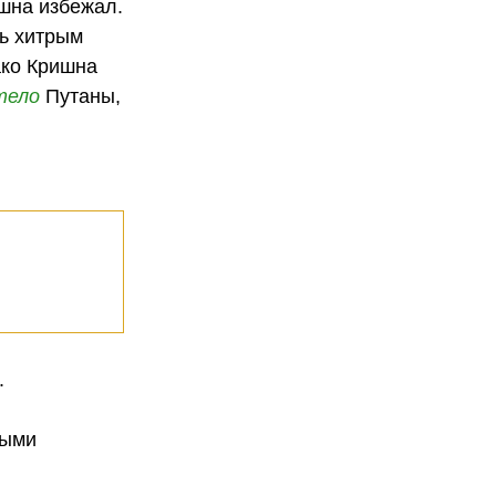
шна избежал.
дь хитрым
ако Кришна
тело
Путаны,
.
мыми