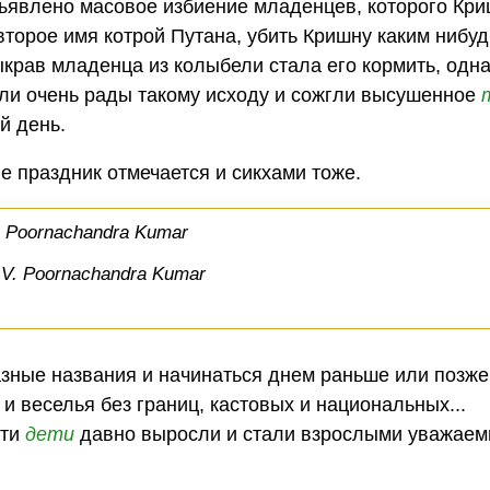
бъявлено масовое избиение младенцев, которого Кри
второе имя котрой Путана, убить Кришну каким нибу
ыкрав младенца из колыбели стала его кормить, одн
ли очень рады такому исходу и сожгли высушенное
й день.
ие праздник отмечается и сикхами тоже.
 Poornachandra Kumar
зные названия и начинаться днем раньше или позже
 и веселья без границ, кастовых и национальных...
эти
дети
давно выросли и стали взрослыми уважае