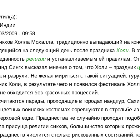
тил(а):
 Индии
03/2009 - 09:58
сикхов Холла Мохалла, традиционно выпадающий на кон
одящийся на следующий день после праздника
Холи
. В 
реданность
религии
и устанавливаемым ей правилам. От
нд Сингх высказал мнение о том, что Холи – праздник
а и разрухи. Не желая мириться с такой ситуацией, гур
ник Холи, в результате чего и появился фестиваль Хол
е обходится без красочных процессий.
читаются парады, проходящие в городах нандпур, Сахи
 цветных воинских костюмах соревнуются в стрельбе из
верховой езде. Празднества не случайно проходят подо
ла присуща религии сикхов, большинство которых прожи
разднеств числится столько рискованных состязаний, ко