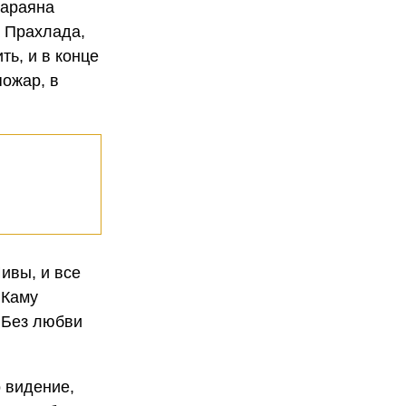
Нараяна
а Прахлада,
ть, и в конце
пожар, в
ивы, и все
 Каму
. Без любви
 видение,