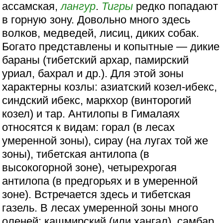
ассамская,
лангур
.
Тигры
редко попадают
в горную зону. Довольно много здесь
волков, медведей, лисиц, диких собак.
Богато представлены и копытные — дикие
бараны (тибетский архар, памирский
уриал, бахрал и др.). Для этой зоны
характерны козлы: азиатский козел-ибекс,
синдский ибекс, маркхор (винторогий
козел) и тар. Антилопы в Гималаях
относятся к видам: горал (в лесах
умеренной зоны), сирау (на лугах той же
зоны), тибетская антилопа (в
высокогорной зоне), четырехрогая
антилопа (в предгорьях и в умеренной
зоне). Встречается здесь и тибетская
газель. В лесах умеренной зоны много
оленей: кашмирский (или хангал), самбар