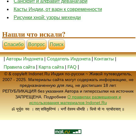
Санскрит и алфавит деванагари
Касты Индии, от варн к современности
Рисунки хной: узоры мехенди
Нашли что искали?
Cпасибо
Вопрос
Поиск
|
Авторы Индонета
|
Создатель Индонета
|
Контакты
|
Правила сайта
|
Карта сайта
|
FAQ
|
© & copyleft Indonet.Ru Индия по-русски ~ Живой путеводитель,
2007 - 2025. Материалы сайта могут содержать информацию, не
предназначенную для лиц, не достигших 18 лет.
РЕПУБЛИКАЦИЯ без указания Автора и гиперссылки на источник
ЗАПРЕЩЕНА. Подробнее
О правилах размещения и
использования материалов Indonet.Ru
ॐ भूर्भुवः स्वः । तत् सवितुर्वरेण्यं । भर्गो देवस्य धीमहि । धियो यो नः प्रचोदयात् ॥