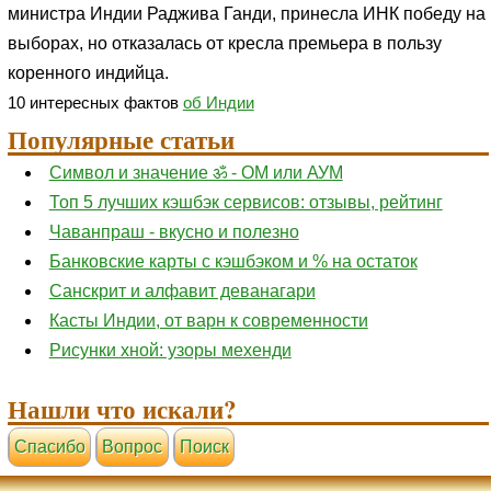
министра Индии Раджива Ганди, принесла ИНК победу на
выборах, но отказалась от кресла премьера в пользу
коренного индийца.
10 интересных фактов
об Индии
Популярные статьи
Символ и значение ॐ - ОМ или АУМ
Топ 5 лучших кэшбэк сервисов: отзывы, рейтинг
Чаванпраш - вкусно и полезно
Банковские карты с кэшбэком и % на остаток
Санскрит и алфавит деванагари
Касты Индии, от варн к современности
Рисунки хной: узоры мехенди
Нашли что искали?
Cпасибо
Вопрос
Поиск