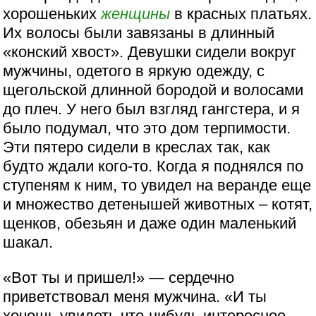
хорошеньких
женщины
в красных платьях.
Их волосы были завязаны в длинный
«конский хвост». Девушки сидели вокруг
мужчины, одетого в яркую одежду, с
щегольской длинной бородой и волосами
до плеч. У него был взгляд гангстера, и я
было подумал, что это дом терпимости.
Эти пятеро сидели в креслах так, как
будто ждали кого-то. Когда я поднялся по
ступеням к ним, то увидел на веранде еще
и множество детенышей животных – котят,
щенков, обезьян и даже один маленький
шакал.
«Вот ты и пришел!» — сердечно
приветствовал меня мужчина. «И ты
хочешь увидеть что-нибудь интересное.