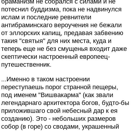
браманизм не собрался с силами и не
потеснил буддизма, пока не надвинулся
ислам и последние ревнители
антибраминскаго вероучения не бежали
от эллорских капищ, предавая забвению
такия "святыя" для них места, куда и
теперь еще не без смущенья входит даже
скептически настроенный европеец-
путешественник.
...Именно в таком настроении
переступаешь порог странной пещеры,
под именем "Вишвакарма" (как звали
легендарнаго архитектора богов, будто-бы
приложившаго свой небесный дар к ея
созданию). Это - небольших размеров
собор (в горе) со сводами, украшенный