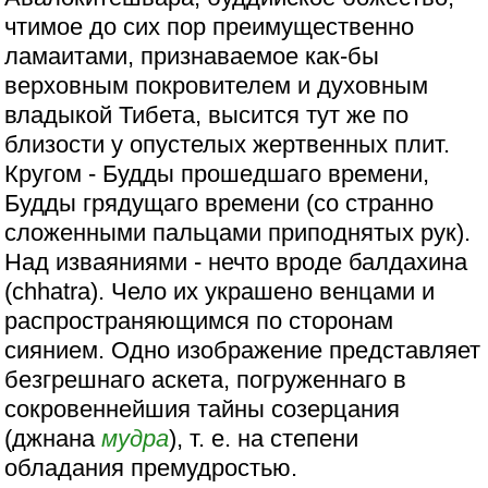
чтимое до сих пор преимущественно
ламаитами, признаваемое как-бы
верховным покровителем и духовным
владыкой Тибета, высится тут же по
близости у опустелых жертвенных плит.
Кругом - Будды прошедшаго времени,
Будды грядущаго времени (со странно
сложенными пальцами приподнятых рук).
Над изваяниями - нечто вроде балдахина
(chhatra). Чело их украшено венцами и
распространяющимся по сторонам
сиянием. Одно изображение представляет
безгрешнаго аскета, погруженнаго в
сокровеннейшия тайны созерцания
(джнана
мудра
), т. е. на степени
обладания премудростью.