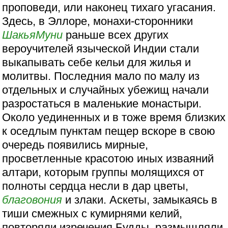
проповеди, или наконец тихаго угасания.
Здесь, в Эллоре, монахи-сторонники
ШакьяМуни
раньше всех других
вероучителей языческой Индии стали
выкапывать себе кельи для жилья и
молитвы. Последния мало по малу из
отдельных и случайных убежищ начали
разростаться в маленькие монастыри.
Около уединенных и в тоже время близких
к оседлым пунктам пещер вскоре в свою
очередь появились мирные,
просветленные красотою иных изваяний
алтари, которым группы молящихся от
полноты сердца несли в дар цветы,
благовония
и злаки. Аскеты, замыкаясь в
тиши смежных с кумирнями келий,
повторяли изречения Будды, размышляли