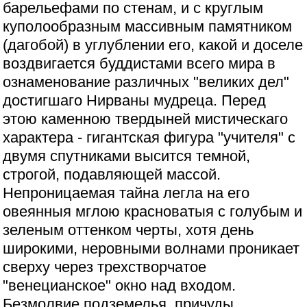
барельефами по стенам, и с круглым
куполообразным массивным памятником
(дагобой) в углублении его, какой и доселе
воздвигается буддистами всего мира в
ознаменование различных "великих дел"
достигшаго Нирваны мудреца. Перед
этою каменною твердыней мистическаго
характера - гигантская фигура "учителя" с
двумя спутниками высится темной,
строгой, подавляющей массой.
Непроницаемая тайна легла на его
овеянныя мглою красноватыя с голубым и
зеленым оттенком черты, хотя день
широкими, неровными волнами проникает
сверху через трехстворчатое
"венецианское" окно над входом.
Безмолвие подземелья, причуды