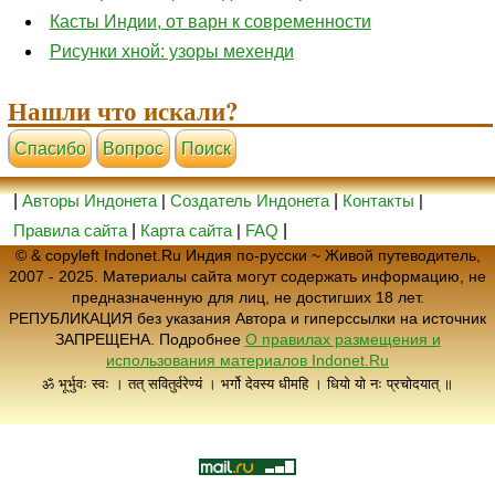
Касты Индии, от варн к современности
Рисунки хной: узоры мехенди
Нашли что искали?
Cпасибо
Вопрос
Поиск
|
Авторы Индонета
|
Создатель Индонета
|
Контакты
|
Правила сайта
|
Карта сайта
|
FAQ
|
© & copyleft Indonet.Ru Индия по-русски ~ Живой путеводитель,
2007 - 2025. Материалы сайта могут содержать информацию, не
предназначенную для лиц, не достигших 18 лет.
РЕПУБЛИКАЦИЯ без указания Автора и гиперссылки на источник
ЗАПРЕЩЕНА. Подробнее
О правилах размещения и
использования материалов Indonet.Ru
ॐ भूर्भुवः स्वः । तत् सवितुर्वरेण्यं । भर्गो देवस्य धीमहि । धियो यो नः प्रचोदयात् ॥