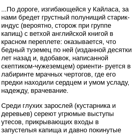
...По дороге, изгибающейся у Кайласа, за
нами бредет грустный полунищий старик-
индус (вероятно, сторож при группе
капищ) с ветхой английской книгой в
красном переплете: оказывается, что
бедный туземец по ней (изданной десятки
лет назад и, вдобавок, написанной
скептиком-чужеземцем) ориенти- руется в
лабиринте мрачных чертогов, где его
предки находили сердцем и умом усладу,
надежду, врачевание.
Среди глухих зарослей (кустарника и
деревьев) сереют угрюмые выступы
утесов, прикрывающих входы в
запустелыя капища и давно покинутые