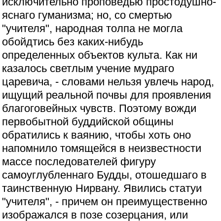
исключительно проповедью простодушно-
яснаго гуманизма; но, со смертью
"учителя", народная толпа не могла
обойдтись без каких-нибудь
определенных объектов культа. Как ни
казалось светлым учение мудраго
царевича, - словами нельзя увлечь народ,
ищущий реальной почвы для проявления
благоговейных чувств. Поэтому вожди
первобытной буддийской общины
обратились к ваянию, чтобы хоть оно
напомнило томящейся в неизвестности
массе последователей фигуру
самоуглубленнаго Будды, отошедшаго в
таинственную Нирвану. Явились статуи
"учителя", - причем он преимущественно
изображался в позе созерцания, или