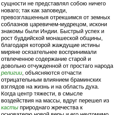
сущности не представлял собою ничего
новаго; так как заповеди,
превозглашенныя отрекшимся от земных
соблазнов царевичем-мудрецом, искони
знакомы были Индии. Быстрый успех и
рост буддийской монашеской общины,
благодаря которой жаждущие истины
миряне осязательнее воспринимали
отвлеченное содержание старой и
довольно отчужденной от простаго народа
религии
, объясняются отчасти
отрицательным влиянием браминских
взглядов на жизнь и на область духа.
Когда центр тяжести, в смысле
воздействия на массы, вдруг перешел из
касты
природнаго жречества к
основателю новой веры и его неутомимо