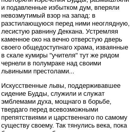
и подавленные избытком дум, вперяли
невозмутимый взор на запад: в
разстилающуюся перед ними неоглядную,
лесистую равнину Деккана. Устремляя
каменное око на вечно отверстую дверь
своего общедоступнаго храма, изваянные
в скале кумиры "учителя" тут же рядом
чернели в полумраке над своими
львиными престолами...
Искусственные львы, поддерживавшее
сидение Будды, служили и служат
эмблемами духа, мощнаго в борьбе,
твердаго перед всевозможными
препятствиями и царственнаго по самому
существу своему. Так тянулись века, пока