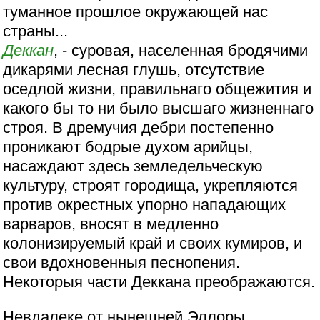
туманное прошлое окружающей нас
страны...
Деккан
, - суровая, населенная бродячими
дикарями лесная глушь, отсутствие
оседлой жизни, правильнаго общежития и
какого бы то ни было высшаго жизненнаго
строя. В дремучия дебри постепенно
проникают бодрые духом арийцы,
насаждают здесь земледельческую
культуру, строят городища, укрепляются
против окрестных упорно нападающих
варваров, вносят в медленно
колонизируемый край и своих кумиров, и
свои вдохновенныя песнопения.
Некоторыя части Деккана преображаются.
Невдалеке от нынешней Эллоры,