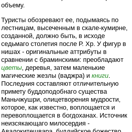
объему.
Туристы обозревают ее, подымаясь по
лестницам, высеченным в скале-кумирне,
созданной, должно быть, в исходе
седьмаго столетия после Р. Хр. У фигур в
нишах - оригинальные аттрибуты в
сравнении с браминскими: преобладают
цветы
, деревья, затем маленькие
магические жезлы (ваджра) и
книги
.
Последния составляют отличительную
примету буддоподобнаго существа
Маньчжушри, олицетворения мудрости,
которое, как известно, воплощается и
перевоплощается в богдоханах. Источник
неизсякающаго милосердия -
Авалокитешвара, буддийское божество,