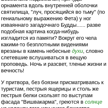
орнамента вдоль внутренней оболочки
святилища, "луч, просящийся во тьму" (по
гениальному выражению Фета) у ног
изваяннаго загадочнаго Будды...... разве
подобная картина когда-нибудь
изгладится из памяти? Вокруг его чела
какими-то безплотными видениями
врезаны в камень небесные
духи
, словно
слетевшие вслушиваться в вещую
проповедь. Ночь и разсвет, тленье жизни и
вечность!
У притвора, без боязни присматриваясь к
туристам, пестрыя ящерицы и столь же
пестрыя белки скользят по выступам
фасада "Вишвакарма", греются в
солнце