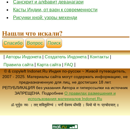
Санскрит и алфавит деванагари
Касты Индии, от варн к современности
Рисунки хной: узоры мехенди
Нашли что искали?
Cпасибо
Вопрос
Поиск
|
Авторы Индонета
|
Создатель Индонета
|
Контакты
|
Правила сайта
|
Карта сайта
|
FAQ
|
© & copyleft Indonet.Ru Индия по-русски ~ Живой путеводитель,
2007 - 2025. Материалы сайта могут содержать информацию, не
предназначенную для лиц, не достигших 18 лет.
РЕПУБЛИКАЦИЯ без указания Автора и гиперссылки на источник
ЗАПРЕЩЕНА. Подробнее
О правилах размещения и
использования материалов Indonet.Ru
ॐ भूर्भुवः स्वः । तत् सवितुर्वरेण्यं । भर्गो देवस्य धीमहि । धियो यो नः प्रचोदयात् ॥