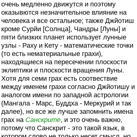
очень медленно движутся и поэтому
оказывются незначительное влияние на
человека и все остальное; также Джйотиш
кроме Сурйи [Солнца], Чандры [Луны] и
пяти близких планет использует лунные
узлы - Раху и Кету - математические точки
(то есть нематериальные грахи),
находящиеся на пересечении плоскости
эклиптики и плоскости вращения Луны.
Хотя для семи грах есть соотвествие
между именем грахи согласно Джйотишу и
аналогом имени по западной астрологии
(Мангала - Марс, Буддха - Меркурий и так
далее), но все же лучше запомнить имена
грах на
Санскрите
, и это очень важно,
потому что Санскрит - это такой язык, в
котором слово не только несет смысл, но