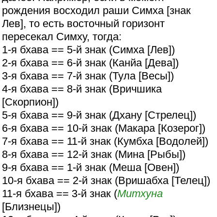
рождения восходил раши Симха [знак
Лев], то есть восточный горизонт
пересекал Симху, тогда:
1-я бхава == 5-й знак (Симха [Лев])
2-я бхава == 6-й знак (Канйа [Дева])
3-я бхава == 7-й знак (Тула [Весы])
4-я бхава == 8-й знак (Вричшика
[Скорпион])
5-я бхава == 9-й знак (Дхану [Стрелец])
6-я бхава == 10-й знак (Макара [Козерог])
7-я бхава == 11-й знак (Кумбха [Водолей])
8-я бхава == 12-й знак (Мина [Рыбы])
9-я бхава == 1-й знак (Меша [Овен])
10-я бхава == 2-й знак (Вришабха [Телец])
11-я бхава == 3-й знак (
Митхуна
[Близнецы])