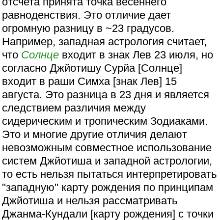
отсчета принята точка весеннего
равноденствия. Это отличие дает
огромную разницу в ~23 градусов.
Например, западная астрология считает,
что
Солнце
входит в знак Лев 23 июля, но
согласно Джйотишу Сурйа [Солнце]
входит в раши Симха [знак Лев] 15
августа. Это разница в 23 дня и является
следствием различия между
сидерическим и тропическим Зодиаками.
Это и многие другие отличия делают
невозможным совместное использование
систем Джйотиша и западной астрологии,
то есть нельзя пытаться интерпретировать
"западную" карту рождения по принципам
Джйотиша и нельзя рассматривать
Джанма-Кундали [карту рождения] с точки