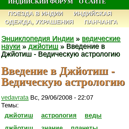
ИНДИЙСКИЙ ФОРУМ
О САЙТЕ
ПОЕЗДА В ИНДИИ
ИНДИЙСКАЯ
ОДЕЖДА, УКРАШЕНИЯ
ПАНЧАНГА
Энциклопедия Индии
»
ведические
науки
»
джйотиш
» Введение в
Джйотиш - Ведическую астрологию
Введение в Джйотиш -
Ведическую астрологию
vedavrata
Вс, 29/06/2008 - 22:07
Темы:
джйотиш
астрология
веды
джйотиш
знание
планеты