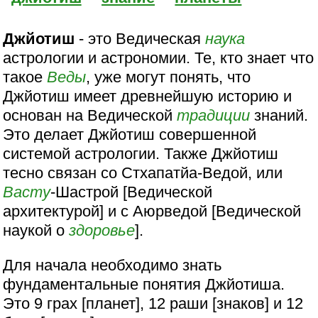
Джйотиш
- это Ведическая
наука
астрологии и астрономии. Те, кто знает что
такое
Веды
, уже могут понять, что
Джйотиш имеет древнейшую историю и
основан на Ведической
традиции
знаний.
Это делает Джйотиш совершенной
системой астрологии. Также Джйотиш
тесно связан со Стхапатйа-Ведой, или
Васту
-Шастрой [Ведической
архитектурой] и c Аюрведой [Ведической
наукой о
здоровье
].
Для начала необходимо знать
фундаментальные понятия Джйотиша.
Это 9 грах [планет], 12 раши [знаков] и 12