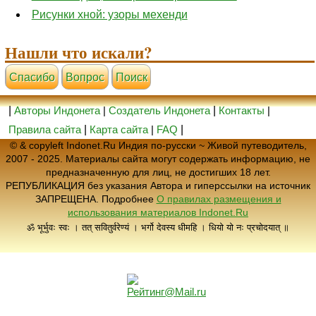
Рисунки хной: узоры мехенди
Нашли что искали?
Cпасибо
Вопрос
Поиск
|
Авторы Индонета
|
Создатель Индонета
|
Контакты
|
Правила сайта
|
Карта сайта
|
FAQ
|
© & copyleft Indonet.Ru Индия по-русски ~ Живой путеводитель,
2007 - 2025. Материалы сайта могут содержать информацию, не
предназначенную для лиц, не достигших 18 лет.
РЕПУБЛИКАЦИЯ без указания Автора и гиперссылки на источник
ЗАПРЕЩЕНА. Подробнее
О правилах размещения и
использования материалов Indonet.Ru
ॐ भूर्भुवः स्वः । तत् सवितुर्वरेण्यं । भर्गो देवस्य धीमहि । धियो यो नः प्रचोदयात् ॥