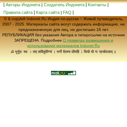
|
Авторы Индонета
|
Создатель Индонета
|
Контакты
|
Правила сайта
|
Карта сайта
|
FAQ
|
© & copyleft Indonet.Ru Индия по-русски ~ Живой путеводитель,
2007 - 2025. Материалы сайта могут содержать информацию, не
предназначенную для лиц, не достигших 18 лет.
РЕПУБЛИКАЦИЯ без указания Автора и гиперссылки на источник
ЗАПРЕЩЕНА. Подробнее
О правилах размещения и
использования материалов Indonet.Ru
ॐ भूर्भुवः स्वः । तत् सवितुर्वरेण्यं । भर्गो देवस्य धीमहि । धियो यो नः प्रचोदयात् ॥