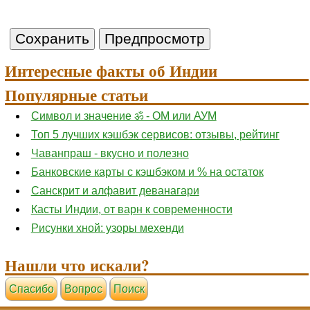
Интересные факты об Индии
Популярные статьи
Символ и значение ॐ - ОМ или АУМ
Топ 5 лучших кэшбэк сервисов: отзывы, рейтинг
Чаванпраш - вкусно и полезно
Банковские карты с кэшбэком и % на остаток
Санскрит и алфавит деванагари
Касты Индии, от варн к современности
Рисунки хной: узоры мехенди
Нашли что искали?
Cпасибо
Вопрос
Поиск