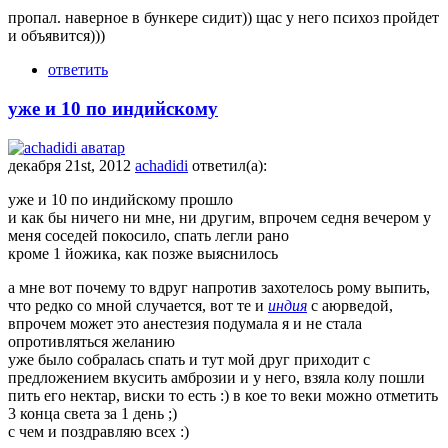
пропал. наверное в бункере сидит)) щас у него психоз пройдет
и объявится)))
ответить
уже и 10 по индийскому
декабря 21st, 2012
achadidi
ответил(а):
уже и 10 по индийскому прошло
и как бы ничего ни мне, ни другим, впрочем седня вечером у
меня соседей покосило, спать легли рано
кроме 1 йожика, как позже выяснилось
а мне вот почему то вдруг напротив захотелось рому выпить,
что редко со мной случается, вот те и
индия
с аюрведой,
впрочем может это анестезия подумала я и не стала
опротивляться желанию
уже было собралась спать и тут мой друг приходит с
предложением вкусить амброзии и у него, взяла колу пошли
пить его нектар, виски то есть :) в кое то веки можно отметить
3 конца света за 1 день ;)
с чем и поздравляю всех :)