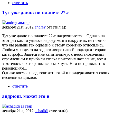
ответить
Тут уже давно по планете 22-е
декабря 21st, 2012
andrey
ответил(а):
Тут уже давно по планете 22-е накручивается... Однако на
этот раз как-то удалось народу мозги накрутить, не помню,
что бы раньше так серьезно к этому событию относились.
Любим мы где-то на заднем дворе нашей подкорки теорию
катастроф... Здается мне капитализмус с неостановочным
стремлением к прибыли слегка притомил население, вот и
захотелось как-то разом все смахнуть. Нам не привыкать к
революциям...
Однако космос предпочитает покой и придерживается своих
неспешных циклов.
ответить
андрюш, может это в
декабря 21st, 2012
achadidi
ответил(а):