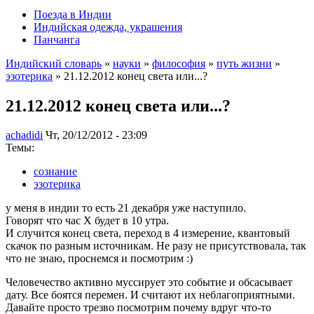
Поезда в Индии
Индийская одежда, украшения
Панчанга
Индийский словарь
»
науки
»
философия
»
путь жизни
»
эзотерика
» 21.12.2012 конец света или...?
21.12.2012 конец света или...?
achadidi
Чт, 20/12/2012 - 23:09
Темы:
сознание
эзотерика
у меня в индии то есть 21 декабря уже наступило.
Говорят что час Х будет в 10 утра.
И случится конец света, переход в 4 измерение, квантовый
скачок по разным источникам. Не разу не присутствовала, так
что не знаю, проснемся и посмотрим :)
Человечество активно муссирует это событие и обсасывает
дату. Все боятся перемен. И считают их неблагоприятными.
Давайте просто трезво посмотрим почему вдруг что-то