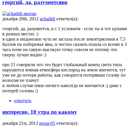
георгий, да, разумеетсяно
декабря 20th, 2012
achadidi
ответил(а):
георгий, да, разумеется, и с 1 условием - если ты и тот цунами
в разных местах :)
я один в индонезии чуть не застала после землетрясения в 7,5
баллов на побережье явы, и честно сказать пошла со всеми в 3
часа ночи на самую высокую точку совсем не потому что
сверху лучше видно :)
про 21 говорили что это будет глобальный конец света типа
нарушится земная атмосфера кислород на земле кончится, тут
уже не до потери работы, как говорится потерявши голову по
волосам не плачут
в любом случае имхо ничего навсегда не кончается ;) даже с
потерей головы ;)
ответить
интересно, 10 утра по какому
декабря 21st, 2012
nessa-05
ответил(а):