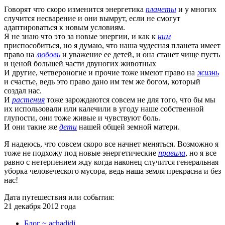
Говорят что скоро изменится энергетика
планеты
и у многих
случится несварение и они вымрут, если не смогут
адаптироваться к новым условиям.
Я не знаю что это за новые энергии, и как к
ним
приспособиться, но я думаю, что наша чудесная планета имеет
право на
любовь
и уважение ее детей, и она станет чище пусть
и ценой большей части двуногих животных
И другие, четвероногие и прочие тоже имеют право на
жизнь
и счастье, ведь это право дано им тем же богом, который
создал нас.
И
растения
тоже зарождаются совсем не для того, что бы мы
их использовали или калечили в угоду наше собственной
глупости, они тоже живые и чувствуют боль.
И они такие же
дети
нашей общей земной матери.
Я надеюсь, что совсем скоро все начнет меняться. Возможно я
тоже не подхожу под новые энергетические
правила
, но я все
равно с нетерпением жду когда наконец случится генеральная
уборка человеческого мусора, ведь наша земля прекрасна и без
нас!
Дата путешествия или события:
21 декабря 2012 года
Блог ~ achadidi