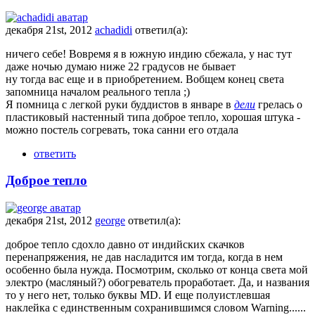
декабря 21st, 2012
achadidi
ответил(а):
ничего себе! Вовремя я в южную индию сбежала, у нас тут
даже ночью думаю ниже 22 градусов не бывает
ну тогда вас еще и в приобретением. Вобщем конец света
запомница началом реального тепла ;)
Я помница с легкой руки буддистов в январе в
дели
грелась о
пластиковый настенный типа доброе тепло, хорошая штука -
можно постель согревать, тока санни его отдала
ответить
Доброе тепло
декабря 21st, 2012
george
ответил(а):
доброе тепло сдохло давно от индийских скачков
перенапряжения, не дав насладится им тогда, когда в нем
особенно была нужда. Посмотрим, сколько от конца света мой
электро (масляный?) обогреватель проработает. Да, и названия
то у него нет, только буквы MD. И еще полуистлевшая
наклейка с единственным сохранившимся словом Warning......