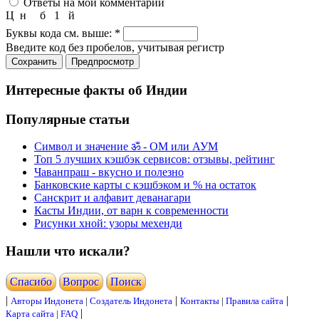
Ответы на мои комментарии
Ц
н
б
1
й
Буквы кода см. выше:
*
Введите код без пробелов, учитывая регистр
Интересные факты об Индии
Популярные статьи
Символ и значение ॐ - ОМ или АУМ
Топ 5 лучших кэшбэк сервисов: отзывы, рейтинг
Чаванпраш - вкусно и полезно
Банковские карты с кэшбэком и % на остаток
Санскрит и алфавит деванагари
Касты Индии, от варн к современности
Рисунки хной: узоры мехенди
Нашли что искали?
Cпасибо
Вопрос
Поиск
|
|
|
Авторы Индонета
|
Создатель Индонета
Контакты
|
Правила сайта
|
Карта сайта
|
FAQ