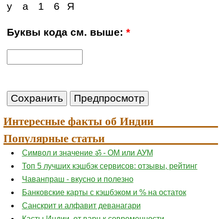
у
а
1
6
Я
Буквы кода см. выше:
*
Интересные факты об Индии
Популярные статьи
Символ и значение ॐ - ОМ или АУМ
Топ 5 лучших кэшбэк сервисов: отзывы, рейтинг
Чаванпраш - вкусно и полезно
Банковские карты с кэшбэком и % на остаток
Санскрит и алфавит деванагари
Касты Индии, от варн к современности