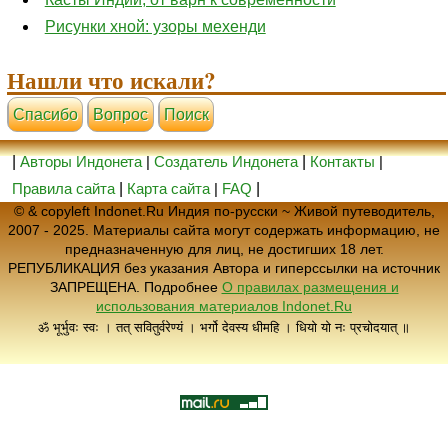
Рисунки хной: узоры мехенди
Нашли что искали?
Cпасибо
Вопрос
Поиск
|
Авторы Индонета
|
Создатель Индонета
|
Контакты
|
Правила сайта
|
Карта сайта
|
FAQ
|
© & copyleft Indonet.Ru Индия по-русски ~ Живой путеводитель,
2007 - 2025. Материалы сайта могут содержать информацию, не
предназначенную для лиц, не достигших 18 лет.
РЕПУБЛИКАЦИЯ без указания Автора и гиперссылки на источник
ЗАПРЕЩЕНА. Подробнее
О правилах размещения и
использования материалов Indonet.Ru
ॐ भूर्भुवः स्वः । तत् सवितुर्वरेण्यं । भर्गो देवस्य धीमहि । धियो यो नः प्रचोदयात् ॥