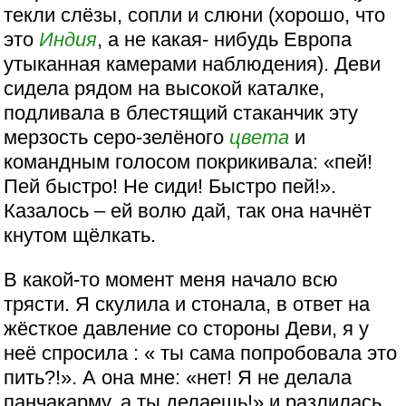
текли слёзы, сопли и слюни (хорошо, что
это
Индия
, а не какая- нибудь Европа
утыканная камерами наблюдения). Деви
сидела рядом на высокой каталке,
подливала в блестящий стаканчик эту
мерзость серо-зелёного
цвета
и
командным голосом покрикивала: «пей!
Пей быстро! Не сиди! Быстро пей!».
Казалось – ей волю дай, так она начнёт
кнутом щёлкать.
В какой-то момент меня начало всю
трясти. Я скулила и стонала, в ответ на
жёсткое давление со стороны Деви, я у
неё спросила : « ты сама попробовала это
пить?!». А она мне: «нет! Я не делала
панчакарму, а ты делаешь!» и разлилась