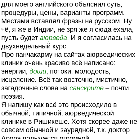
для моего английского объяснил суть,
процедуры, цены, варианты программ.
Местами вставлял фразы на русском. Ну
чё, я же в Индии, не зря же я сюда ехала,
пусть будет
аюрведа
. И я согласилась на
двухнедельный курс.
Про панчакарму на сайтах аюрведических
клиник очень красиво всё написано:
энергии,
доши
, потоки, молодость,
исцеление. Всё так восточно, мистично,
загадочные слова на
санскрите
– почти
поэзия.
Я напишу как всё это происходило в
обычной, типичной, аюрведической
клинике в Ришикеше. Хотя скорее даже не
совсем обычной и заурядной, т.к. доктор
Арора пользуется огромной