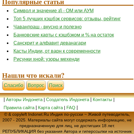
Популярные статьи
Символ и значение ॐ - ОМ или АУМ
Топ 5 лучших кэшбэк сервисов: отзывы, рейтинг
Чаванпраш - вкусно и полезно
Банковские карты с кэшбэком и % на остаток
Санскрит и алфавит деванагари
Касты Индии, от варн к современности
Рисунки хной: узоры мехенди
Нашли что искали?
Cпасибо
Вопрос
Поиск
|
Авторы Индонета
|
Создатель Индонета
|
Контакты
|
Правила сайта
|
Карта сайта
|
FAQ
|
© & copyleft Indonet.Ru Индия по-русски ~ Живой путеводитель,
2007 - 2025. Материалы сайта могут содержать информацию, не
предназначенную для лиц, не достигших 18 лет.
РЕПУБЛИКАЦИЯ без указания Автора и гиперссылки на источник