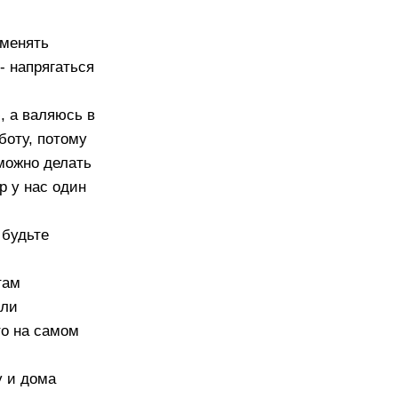
 менять
- напрягаться
, а валяюсь в
боту, потому
 можно делать
р у нас один
 будьте
там
или
то на самом
у и дома