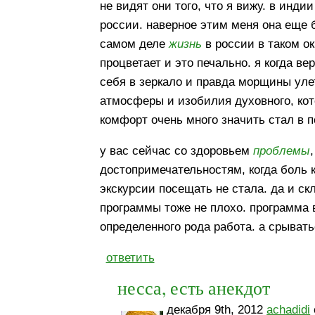
не видят они того, что я вижу. в инд
россии. наверное этим меня она еще 
самом деле
жизнь
в россии в таком о
процветает и это печально. я когда в
себя в зеркало и правда морщины улет
атмосферы и изобилия духовного, кот
комфорт очень много значить стал в 
у вас сейчас со здоровьем
проблемы
достопримечательностям, когда боль к
экскурсии посещать не стала. да и ск
программы тоже не плохо. программа 
определенного рода работа. а срыватьс
ответить
несса, есть анекдот
декабря 9th, 2012
achadidi