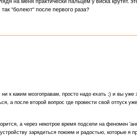
ядя на меня практически пальцем у виска крутят. эт
 так "болеют" после первого раза?
ни к каким мозгоправам, просто надо ехать ;) и вы уже з
ся, а после второй вопрос где провести свой отпуск уж
ворится, а через некотрое время подсели на феномен 'а
 устройству зарядиться покоем и радостью, которые я п