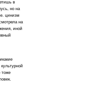
ретишь в
усь, но на
ше. цинизм
 смотрела на
ужения, иной
ховный
никакие
з культурной
о тоже
ловек.