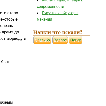
Касты Индии, от варн к
современности
тото стало
Рисунки хной: узоры
некоторые
мехенди
болезнь
Нашли что искали?
ь время до
ают аюрведу и
Cпасибо
Вопрос
Поиск
т быть
 разным