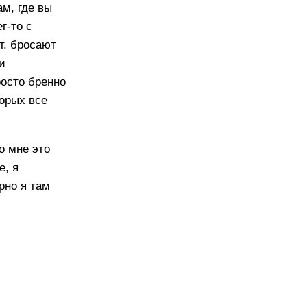
м, где вы
г-то с
т. бросают
и
росто бренно
торых все
но мне это
е, я
рно я там