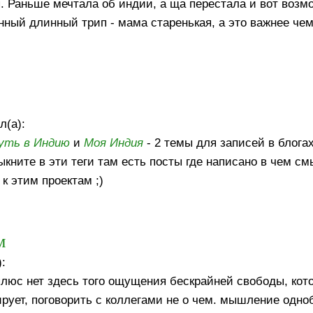
я. Раньше мечтала об индии, а ща перестала и вот возм
нный длинный трип - мама старенькая, а это важнее чем
л(а):
уть в Индию
и
Моя Индия
- 2 темы для записей в блога
ыкните в эти теги там есть посты где написано в чем с
к этим проектам ;)
м
:
плюс нет здесь того ощущения бескрайней свободы, кото
ирует, поговорить с коллегами не о чем. мышление одноб