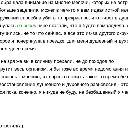
ии обращала внимание на многие мелочи, которых не вст
больше зацепила. может в чем-то я вам идеалисткой каж
кружении способна убить то прекрасное, что живет в ду
ернулась
из индии
, мне сказали, что я будто помолодела.
учились. не то что сейчас. а все это из-за другого окр
орое я почерпнула в поездке. для меня душевный и ду
последнее время.
, не зря же вы в клинику поехали. не до походов по
рутит весь организм. я бы тоже во время недомогания 
лоняюсь к мнению, что просто пожить какое-то время бе
восстановление душевного и духовного равновесия - эт
я пока, конечно, я никуда не буду. не безбашенный я че
ответил(а):