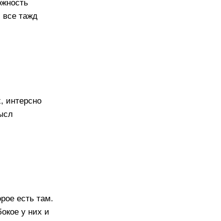
ожность
 все тажд
х, интерсно
мысл
рое есть там.
окое у них и