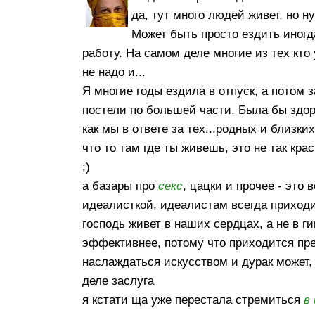
да, тут много людей живет, но н
Может быть просто ездить иногд
работу. На самом деле многие из тех кт
не надо и...
Я многие годы ездила в отпуск, а потом 
постели по большей части. Была бы здор
как мы в ответе за тех...родных и близки
что то там где ты живешь, это не так кра
;)
а базары про
секс
, цацки и прочее - это 
идеалисткой, идеалистам всегда приход
господь живет в наших сердцах, а не в г
эффективнее, потому что приходится пре
наслаждаться искусством и дурак может, 
деле заслуга
я кстати ща уже перестала стремиться
в