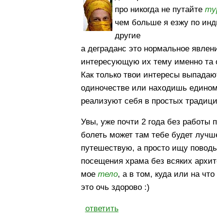
про никогда не путайте
ту
чем больше я езжу по инд
другие
а деграданс это нормальное явлен
интересующую их тему именно та о 
Как только твои интересы выпадаю
одиночестве или находишь едином
реализуют себя в простых традици
Увы, уже почти 2 года без работы 
болеть может там тебе будет лучше
путешествую, а просто ищу поводы
посещения храма без всяких архите
мое
тело
, а в том, куда или на чт
это очь здорово :)
ответить