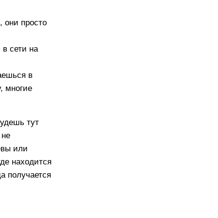
, они просто
в сети на
аешься в
, многие
будешь тут
 не
евы или
где находится
да получается