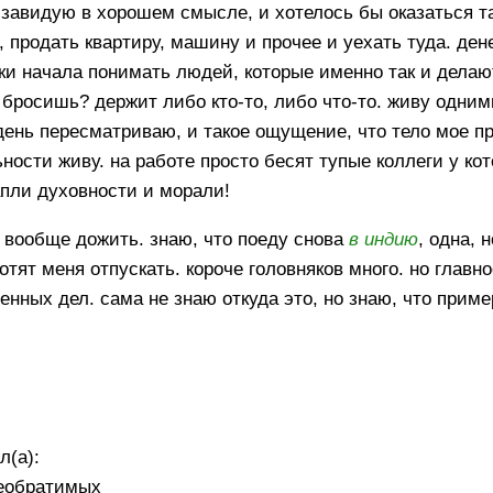
 завидую в хорошем смысле, и хотелось бы оказаться та
продать квартиру, машину и прочее и уехать туда. дене
дки начала понимать людей, которые именно так и делаю
се бросишь? держит либо кто-то, либо что-то. живу одним
ень пересматриваю, и такое ощущение, что тело мое п
ности живу. на работе просто бесят тупые коллеги у ко
апли духовности и морали!
го вообще дожить. знаю, что поеду снова
в индию
, одна, 
хотят меня отпускать. короче головняков много. но главно
енных дел. сама не знаю откуда это, но знаю, что приме
л(а):
необратимых