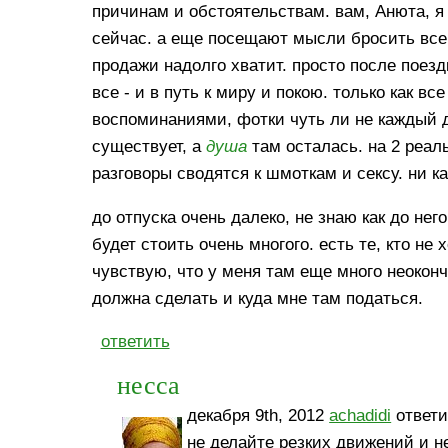
причинам и обстоятельствам. вам, Анюта, я
сейчас. а еще посещают мысли бросить все, 
продажи надолго хватит. просто после поез
все - и в путь к миру и покою. только как в
воспоминаниями, фотки чуть ли не каждый д
существует, а
душа
там осталась. на 2 реаль
разговоры сводятся к шмоткам и сексу. ни к
до отпуска очень далеко, не знаю как до не
будет стоить очень многого. есть те, кто не 
чувствую, что у меня там еще много неоконч
должна сделать и куда мне там податься.
ответить
несса
декабря 9th, 2012
achadidi
ответи
не делайте резких движений и 