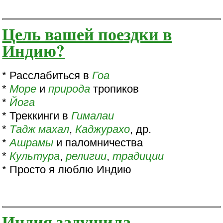
Цель вашей поездки в
Индию?
* Расслабиться в
Гоа
*
Море
и
природа
тропиков
*
Йога
* Треккинги в
Гималаи
*
Тадж махал
,
Каджурахо
, др.
*
Ашрамы
и паломничества
*
Культура
,
религии
,
традиции
* Просто я люблю Индию
Индия задушила