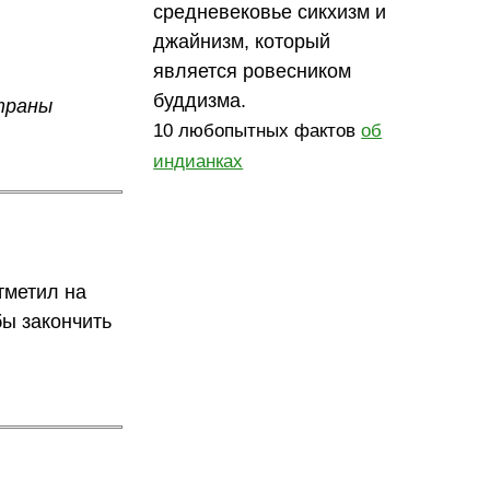
средневековье сикхизм и
джайнизм, который
является ровесником
буддизма.
страны
10 любопытных фактов
об
индианках
тметил на
бы закончить