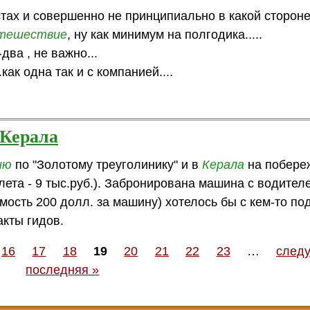
ах и совершенно не принципиально в какой стороне 
тешествие
, ну как минимум на полгодика.....
два , не важно...
как одна так и с компанией....
 Керала
ию
по "Золотому треуголинику" и в
Керала
на побере
илета - 9 тыс.руб.). Забронирована машина с водител
мость 200 долл. за машину) хотелось бы с кем-то по
акты гидов.
16
17
18
19
20
21
22
23
…
след
последняя »