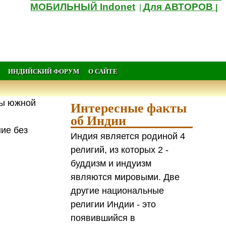
МОБИЛЬНЫЙ Indonet
Для АВТОРОВ
|
|
ИНДИЙСКИЙ ФОРУМ
О САЙТЕ
ны южной
Интересные факты
об Индии
ние без
Индия является родиной 4
религий, из которых 2 -
буддизм и индуизм
являются мировыми. Две
другие национальные
религии Индии - это
появившийся в