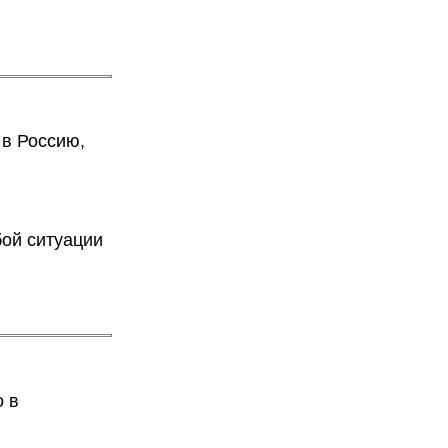
 в Россию,
бой ситуации
о в