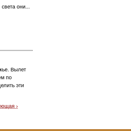
света они...
жье. Вылет
ем по
делить эти
ующая ›