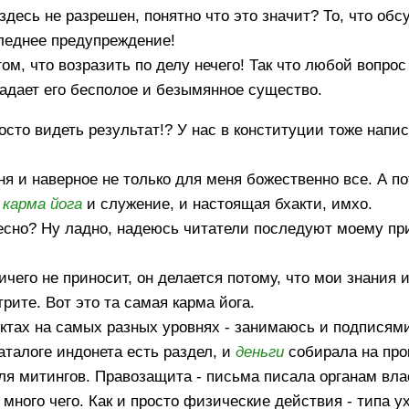
здесь не разрешен, понятно что это значит? То, что обс
оследнее предупреждение!
м, что возразить по делу нечего! Так что любой вопрос 
адает его бесполое и безымянное существо.
осто видеть результат!? У нас в конституции тоже напи
еня и наверное не только для меня божественно все. А 
о
карма
йога
и служение, и настоящая бхакти, имхо.
есно? Ну ладно, надеюсь читатели последуют моему при
ничего не приносит, он делается потому, что мои знания 
ите. Вот это та самая карма йога.
оектах на самых разных уровнях - занимаюсь и подписям
каталоге индонета есть раздел, и
деньги
собирала на про
ля митингов. Правозащита - письма писала органам вла
много чего. Как и просто физические действия - типа у