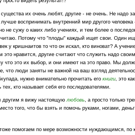
у просто видеть результат!?"
и существа их очень любят, другие - не очень. Не надо з
лучше воспринимать внутренний мир другого человека 
но не сужу о каких либо учениях, и тем более о послед
 читаю. Потому что "плоды" каждый ищет свои. Один ищ
век у кришнаитов то что он искал, кто виноват? А учен
 это нравится, другие считают что служить надо своим
ому что это их выбор, и они имеют на это право. Мы дол
е, что люди заняты не важной на ваш взгляд деятельнос
бхупада, нужно внимательно прочитать его
книги
, это к
 тех, кто называет себя его последователями.
и другим я вижу настоящую
любовь
, а просто только тр
место того, что бы взять и помочь руками, ногами, день
 - тоже помогаем по мере возможности нуждающимся, по