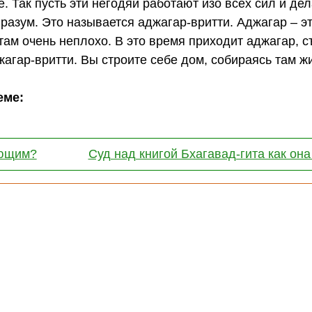
. Так пусть эти негодяи работают изо всех сил и д
, разум. Это называется аджагар-вритти. Аджагар – 
там очень неплохо. В это время приходит аджагар, с
джагар-вритти. Вы строите себе дом, собираясь там ж
теме:
ующим?
Суд над книгой Бхагавад-гита как она 