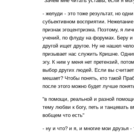
"Зачем мне читать уставы, если я мог
- желуди - это тоже результат, но одн
субьективном восприятии. Нежелание 
признак эгоцентризма. Поэтому, я лич
учений, по флуду на форумах. Беру и
другой ищет другое. Ну не нашел чело
призывает нас служить Кришне. Одним
эгу. К ним у меня нет претензий, пот
выбор других людей. Если вы считает
мешает? Чтобы понять, кто такой Пра
после этого можно будет лучше понять
"в помощи, реальной и разной помощ
тему любви к богу, петь и танцевать в
вобщем что есть"
- ну и что? и я, и многие мои друзья