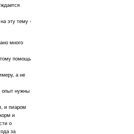
уждается
на эту тему -
сано много
потому помощь
меру, а не
и опыт нужны
и, и пиаром
корм и
сти о
хода за