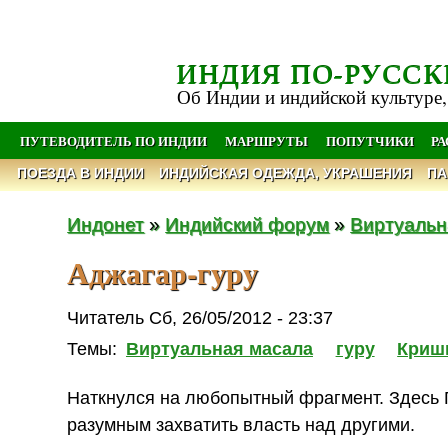
ИНДИЯ ПО-РУССК
Об Индии и индийской культуре,
ПУТЕВОДИТЕЛЬ ПО ИНДИИ
МАРШРУТЫ
ПОПУТЧИКИ
Р
ПОЕЗДА В ИНДИИ
ИНДИЙСКАЯ ОДЕЖДА, УКРАШЕНИЯ
ПА
Индонет
»
Индийский форум
»
Виртуальн
Аджагар-гуру
Читатель Сб, 26/05/2012 - 23:37
Темы:
Виртуальная масала
гуру
Криш
Наткнулся на любопытный фрагмент. Здесь П
разумным захватить власть над другими.