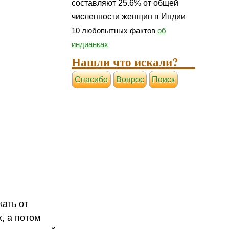
составляют 25.6% от общей
численности женщин в Индии
10 любопытных фактов
об
индианках
Нашли что искали?
Cпасибо
Вопрос
Поиск
жать от
, а потом