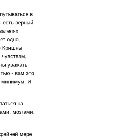
апутываться в
- есть верный
ователях
ет одно,
ие Кришны
 чувствам,
жны уважать
тью - вам это
ак минимум. И
епаться на
гами, мозгами,
 крайней мере