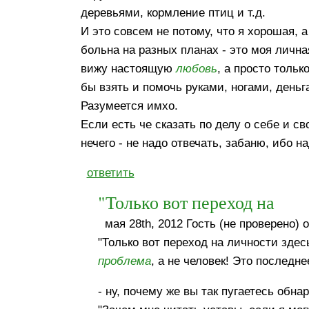
деревьями, кормление птиц и т.д.
И это совсем не потому, что я хорошая, а
больна на разных планах - это моя личн
вижу настоящую
любовь
, а просто тольк
бы взять и помочь руками, ногами, деньг
Разумеется имхо.
Если есть че сказать по делу о себе и с
нечего - не надо отвечать, забаню, ибо н
ответить
"Только вот переход на
мая 28th, 2012 Гость (не проверено) о
"Только вот переход на личности здес
проблема
, а не человек! Это последн
- ну, почему же вы так пугаетесь об