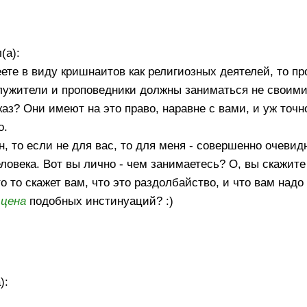
(а):
ете в виду кришнаитов как религиозных деятелей, то п
служители и проповедники должны заниматься не своим
аз? Они имеют на это право, наравне с вами, и уж точн
о.
 то если не для вас, то для меня - совершенно очевидн
еловека. Вот вы лично - чем занимаетесь? О, вы скажит
о то скажет вам, что это раздолбайство, и что вам надо
а
цена
подобных инстинуаций? :)
):