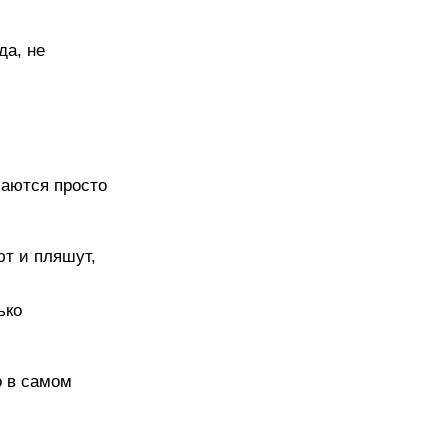
да, не
маются просто
ют и пляшут,
ько
о в самом