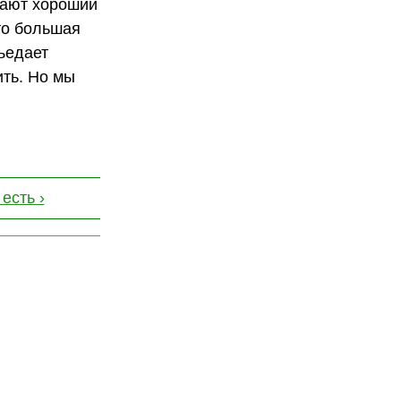
елают хороший
это большая
ъедает
ить. Но мы
есть ›