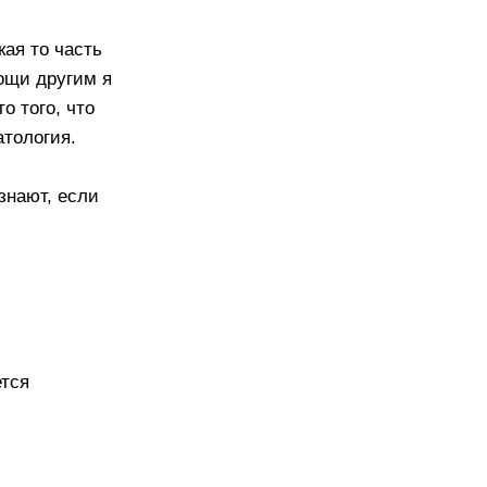
кая то часть
мощи другим я
о того, что
атология.
знают, если
ется