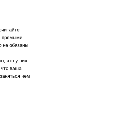
рочитайте
и прямыми
о не обязаны
о, что у них
е что ваша
 заняться чем