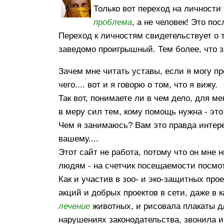
Только вот переход на личности 
проблема
, а не человек! Это п
Переход к личностям свидетельствует о то
заведомо проигрышный. Тем более, что з
Зачем мне читать уставы, если я могу пр
чего.... вот и я говорю о том, что я вижу.
Так вот, понимаете ли в чем дело, для м
в меру сил тем, кому помощь нужна - эт
Чем я занимаюсь? Вам это правда интер
вашему....
Этот сайт не работа, потому что он мне 
людям - на счетчик посещаемости посмотр
Как и участив в зоо- и эко-защитных пр
акций и добрых проектов в сети, даже в 
лечение
животных, и рисовала плакаты д
нарушениях законодательства, звонила и 