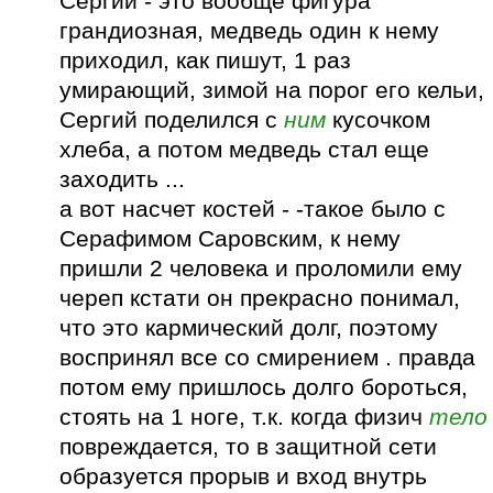
Сергий - это вообще фигура
грандиозная, медведь один к нему
приходил, как пишут, 1 раз
умирающий, зимой на порог его кельи,
Сергий поделился с
ним
кусочком
хлеба, а потом медведь стал еще
заходить ...
а вот насчет костей - -такое было с
Серафимом Саровским, к нему
пришли 2 человека и проломили ему
череп кстати он прекрасно понимал,
что это кармический долг, поэтому
воспринял все со смирением . правда
потом ему пришлось долго бороться,
стоять на 1 ноге, т.к. когда физич
тело
повреждается, то в защитной сети
образуется прорыв и вход внутрь