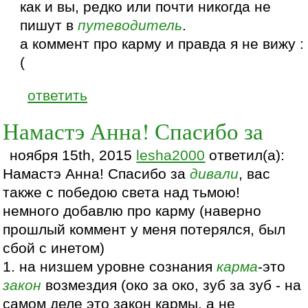
как и вы, редко или почти никогда не
пишут в
путеводитель
.
а коммент про карму и правда я не вижу :
(
ответить
Намастэ Анна! Спасибо за
ноября 15th, 2015
lesha2000
ответил(а):
Намастэ Анна! Спасибо за
дивали
, вас
также с победою света над тьмою!
немного добавлю про карму (наверно
прошлый коммент у меня потерялся, был
сбой с инетом)
1. на низшем уровне сознания
карма
-это
закон
возмездия (око за око, зуб за зуб - на
самом деле это закон кармы, а не