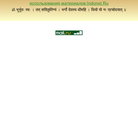
использования материалов Indonet.Ru
ॐ भूर्भुवः स्वः । तत् सवितुर्वरेण्यं । भर्गो देवस्य धीमहि । धियो यो नः प्रचोदयात् ॥