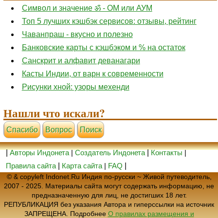
Символ и значение ॐ - ОМ или АУМ
Топ 5 лучших кэшбэк сервисов: отзывы, рейтинг
Чаванпраш - вкусно и полезно
Банковские карты с кэшбэком и % на остаток
Санскрит и алфавит деванагари
Касты Индии, от варн к современности
Рисунки хной: узоры мехенди
Нашли что искали?
Cпасибо
Вопрос
Поиск
|
Авторы Индонета
|
Создатель Индонета
|
Контакты
|
Правила сайта
|
Карта сайта
|
FAQ
|
© & copyleft Indonet.Ru Индия по-русски ~ Живой путеводитель,
2007 - 2025. Материалы сайта могут содержать информацию, не
предназначенную для лиц, не достигших 18 лет.
РЕПУБЛИКАЦИЯ без указания Автора и гиперссылки на источник
ЗАПРЕЩЕНА. Подробнее
О правилах размещения и