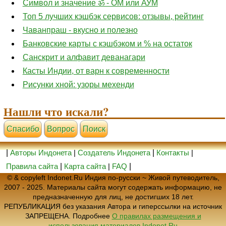
Символ и значение ॐ - ОМ или АУМ
Топ 5 лучших кэшбэк сервисов: отзывы, рейтинг
Чаванпраш - вкусно и полезно
Банковские карты с кэшбэком и % на остаток
Санскрит и алфавит деванагари
Касты Индии, от варн к современности
Рисунки хной: узоры мехенди
Нашли что искали?
Cпасибо
Вопрос
Поиск
|
Авторы Индонета
|
Создатель Индонета
|
Контакты
|
Правила сайта
|
Карта сайта
|
FAQ
|
© & copyleft Indonet.Ru Индия по-русски ~ Живой путеводитель,
2007 - 2025. Материалы сайта могут содержать информацию, не
предназначенную для лиц, не достигших 18 лет.
РЕПУБЛИКАЦИЯ без указания Автора и гиперссылки на источник
ЗАПРЕЩЕНА. Подробнее
О правилах размещения и
использования материалов Indonet.Ru