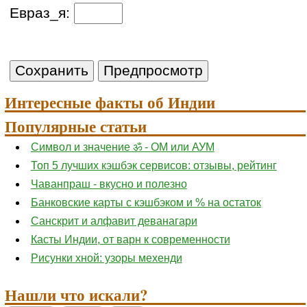
Евраз_я:
Интересные факты об Индии
Популярные статьи
Символ и значение ॐ - ОМ или АУМ
Топ 5 лучших кэшбэк сервисов: отзывы, рейтинг
Чаванпраш - вкусно и полезно
Банковские карты с кэшбэком и % на остаток
Санскрит и алфавит деванагари
Касты Индии, от варн к современности
Рисунки хной: узоры мехенди
Нашли что искали?