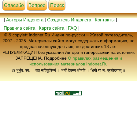
Cпасибо
Вопрос
Поиск
|
Авторы Индонета
|
Создатель Индонета
|
Контакты
|
Правила сайта
|
Карта сайта
|
FAQ
|
© & copyleft Indonet.Ru Индия по-русски ~ Живой путеводитель,
2007 - 2025. Материалы сайта могут содержать информацию, не
предназначенную для лиц, не достигших 18 лет.
РЕПУБЛИКАЦИЯ без указания Автора и гиперссылки на источник
ЗАПРЕЩЕНА. Подробнее
О правилах размещения и
использования материалов Indonet.Ru
ॐ भूर्भुवः स्वः । तत् सवितुर्वरेण्यं । भर्गो देवस्य धीमहि । धियो यो नः प्रचोदयात् ॥