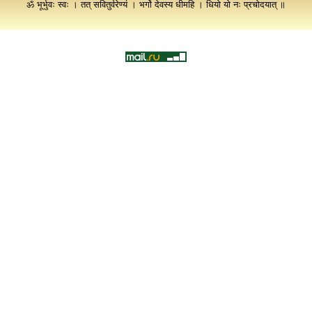
ॐ भूर्भुवः स्वः । तत् सवितुर्वरेण्यं । भर्गो देवस्य धीमहि । धियो यो नः प्रचोदयात् ॥