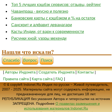
Топ 5 лучших кэшбэк сервисов: отзывы, рейтинг
Чаванпраш - вкусно и полезно
Банковские карты с кэшбэком и % на остаток
Санскрит и алфавит деванагари
Касты Индии, от варн к современности
Рисунки хной: узоры мехенди
Нашли что искали?
Cпасибо
Вопрос
Поиск
|
Авторы Индонета
|
Создатель Индонета
|
Контакты
|
Правила сайта
|
Карта сайта
|
FAQ
|
© & copyleft Indonet.Ru Индия по-русски ~ Живой путеводитель,
2007 - 2025. Материалы сайта могут содержать информацию, не
предназначенную для лиц, не достигших 18 лет.
РЕПУБЛИКАЦИЯ без указания Автора и гиперссылки на источник
ЗАПРЕЩЕНА. Подробнее
О правилах размещения и
использования материалов Indonet.Ru