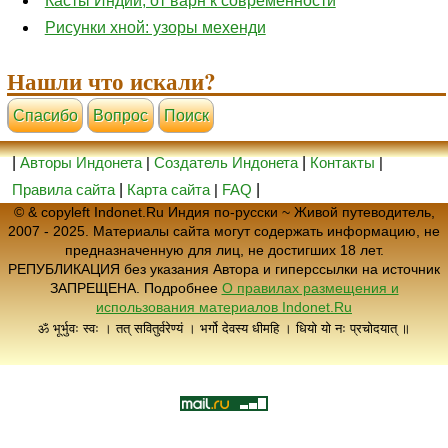
Касты Индии, от варн к современности
Рисунки хной: узоры мехенди
Нашли что искали?
Cпасибо
Вопрос
Поиск
|
Авторы Индонета
|
Создатель Индонета
|
Контакты
|
Правила сайта
|
Карта сайта
|
FAQ
|
© & copyleft Indonet.Ru Индия по-русски ~ Живой путеводитель,
2007 - 2025. Материалы сайта могут содержать информацию, не
предназначенную для лиц, не достигших 18 лет.
РЕПУБЛИКАЦИЯ без указания Автора и гиперссылки на источник
ЗАПРЕЩЕНА. Подробнее
О правилах размещения и
использования материалов Indonet.Ru
ॐ भूर्भुवः स्वः । तत् सवितुर्वरेण्यं । भर्गो देवस्य धीमहि । धियो यो नः प्रचोदयात् ॥