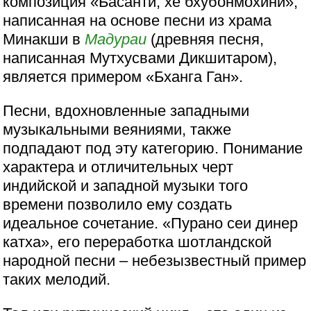
композиция «Басанти, хе бхубонмохини»,
написанная на основе песни из храма
Минакши в
Мадураи
(древняя песня,
написанная Мутхусвами Дикшитаром),
является примером «Бханга Ган».
Песни, вдохновленные западными
музыкальными веяниями, также
подпадают под эту категорию. Понимание
характера и отличительных черт
индийской и западной музыки того
времени позволило ему создать
идеальное сочетание. «Пурано сеи динер
катха», его переработка шотландской
народной песни – небезызвестный пример
таких мелодий.