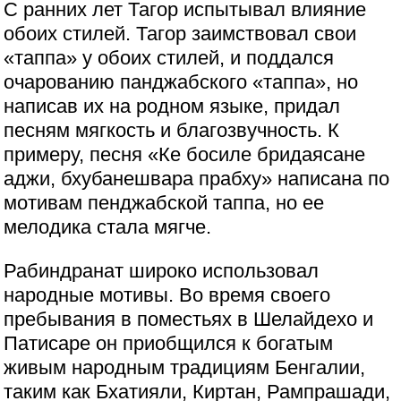
С ранних лет Тагор испытывал влияние
обоих стилей. Тагор заимствовал свои
«таппа» у обоих стилей, и поддался
очарованию панджабского «таппа», но
написав их на родном языке, придал
песням мягкость и благозвучность. К
примеру, песня «Ке босиле бридаясане
аджи, бхубанешвара прабху» написана по
мотивам пенджабской таппа, но ее
мелодика стала мягче.
Рабиндранат широко использовал
народные мотивы. Во время своего
пребывания в поместьях в Шелайдехо и
Патисаре он приобщился к богатым
живым народным традициям Бенгалии,
таким как Бхатияли, Киртан, Рампрашади,