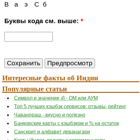
В
а
э
С
б
Буквы кода см. выше:
*
Интересные факты об Индии
Популярные статьи
Символ и значение ॐ - ОМ или АУМ
Топ 5 лучших кэшбэк сервисов: отзывы, рейтинг
Чаванпраш - вкусно и полезно
Банковские карты с кэшбэком и % на остаток
Санскрит и алфавит деванагари