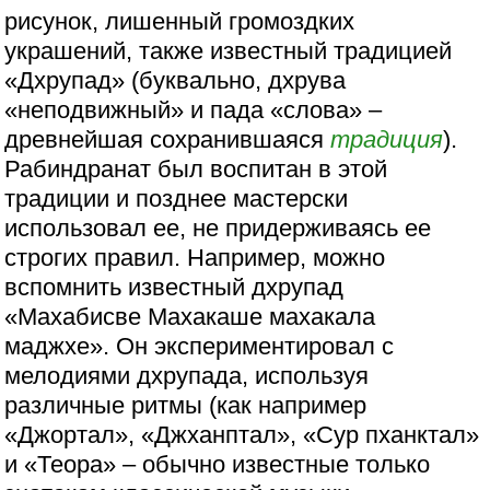
рисунок, лишенный громоздких
украшений, также известный традицией
«Дхрупад» (буквально, дхрува
«неподвижный» и пада «слова» –
древнейшая сохранившаяся
традиция
).
Рабиндранат был воспитан в этой
традиции и позднее мастерски
использовал ее, не придерживаясь ее
строгих правил. Например, можно
вспомнить известный дхрупад
«Махабисве Махакаше махакала
маджхе». Он экспериментировал с
мелодиями дхрупада, используя
различные ритмы (как например
«Джортал», «Джханптал», «Сур пханктал»
и «Теора» – обычно известные только