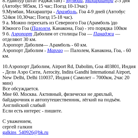
8.Удайпур (штат Раджастан) -
Мумбаи
,
Махараштра
2-3 дня
(Автобус 985км, 15 час; Поезд 10-13час)
9.Мумбаи, Махараштра -
Арамболь
, Гоа 4-9 дней (Автобус
524км 10,30час; Поезд 15-18 час).
9 а. Можно переехать из Северного Гоа (Арамболь )до
Южного Гоа (
Палолем
, Канакона, Гоа) - это порядка 100км
9 б.
Аэропорт
Даболим от столицы Гоа —
Панаджи
––
отделяют 30 км.
Аэропорт Даболим–– Арамболь - 60 км.
Аэропорт Даболим -
Маргао
–– Палолем, Канакона, Гоа, - 60
км.
10.Аэропорт Даболим, Airport Rd, Dabolim, Goa 403801, Индия
- Дели Аэро Сити, Aerocity, Indira Gandhi International Airport,
New Delhi, Delhi 110037, Индия ( Самолет – 7000км, 2час 20
мин)
Все обсуждается.
Мне 60. Москва. Активный, физически не дряхлый,
байдарочник и автопутешественник, лёгкий на подъём.
Английский слабый
Если есть интерес - пишите.
С уважением,
сергей галкин
galkins_540926@bk.ru