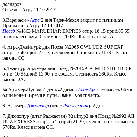
долларов
Отъезд в Агру 11.10.2017
3.Варанаси -
Агра
2 дня Тадж-Махал закрыт по пятницам
Прибытие в Агру 12.10.2017
Поезд
№4863 MARUDHAR EXPRES отпр. 18.15,приб.05.55,
по воскресеньям. Стоимость 700Rs. Класс вагона 2А
4. Агра-Джайпур2 дня Поезд №2965 GWL UDZ SUP EXP
отпр. 17.40,приб.22.13, ежедневно. Стоимость 315Rs. Класс
вагона СС.
5.Джайпур-Аджмер2 дня Поезд №2015А AJMER SHTBDI SP
отпр. 10.55,приб.13.00, по средам. Стоимость 360Rs. Класс
вагона 2А.
5а.Аджмер-Пушкар1 день -Аджмер
Автобус
.Стоимость 9Rs в
один конец. Время в пути 30мин. Ходят часто.
6. Аджмер-
Джодхпур
(штат
Раджастан
)- 2 дня
7. Джодхпур (штат Раджастан)-Удайпур2 дня Поезд №2992 AII
UDZ EXPRESS отпр. 15.55,приб.21.20, ежедневно. Стоимость
570Rs. Класс вагона СС.