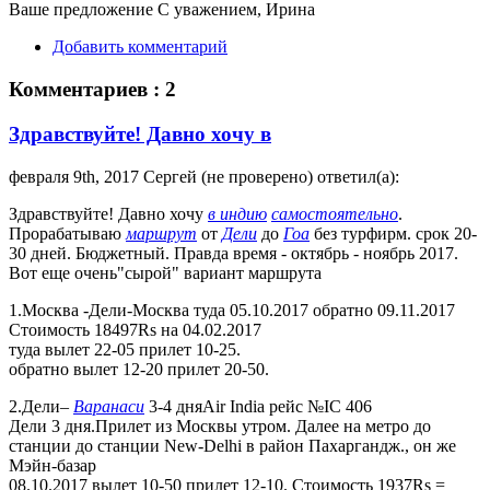
Ваше предложение С уважением, Ирина
Добавить комментарий
Комментариев : 2
Здравствуйте! Давно хочу в
февраля 9th, 2017 Сергей (не проверено) ответил(а):
Здравствуйте! Давно хочу
в индию
самостоятельно
.
Прорабатываю
маршрут
от
Дели
до
Гоа
без турфирм. срок 20-
30 дней. Бюджетный. Правда время - октябрь - ноябрь 2017.
Вот еще очень"сырой" вариант маршрута
1.Москва -Дели-Москва туда 05.10.2017 обратно 09.11.2017
Стоимость 18497Rs на 04.02.2017
туда вылет 22-05 прилет 10-25.
обратно вылет 12-20 прилет 20-50.
2.Дели–
Варанаси
3-4 дняAir India рейс №IC 406
Дели 3 дня.Прилет из Москвы утром. Далее на метро до
станции до станции New-Delhi в район Пахаргандж., он же
Мэйн-базар
08.10.2017 вылет 10-50 прилет 12-10. Стоимость 1937Rs =