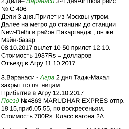
2.Дели–
Варанаси
3-4 дняAir India рейс
№IC 406
Дели 3 дня.Прилет из Москвы утром.
Далее на метро до станции до станции
New-Delhi в район Пахаргандж., он же
Мэйн-базар
08.10.2017 вылет 10-50 прилет 12-10.
Стоимость 1937Rs = долларов
Отъезд в Агру 11.10.2017
3.Варанаси -
Агра
2 дня Тадж-Махал
закрыт по пятницам
Прибытие в Агру 12.10.2017
Поезд
№4863 MARUDHAR EXPRES отпр.
18.15,приб.05.55, по воскресеньям.
Стоимость 700Rs. Класс вагона 2А