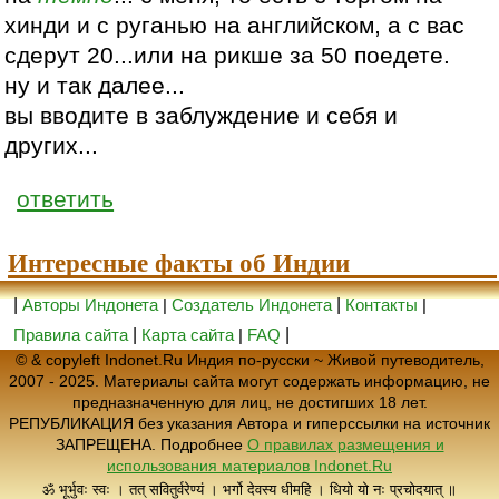
хинди и с руганью на английском, а с вас
сдерут 20...или на рикше за 50 поедете.
ну и так далее...
вы вводите в заблуждение и себя и
других...
ответить
Интересные факты об Индии
|
Авторы Индонета
|
Создатель Индонета
|
Контакты
|
Правила сайта
|
Карта сайта
|
FAQ
|
© & copyleft Indonet.Ru Индия по-русски ~ Живой путеводитель,
2007 - 2025. Материалы сайта могут содержать информацию, не
предназначенную для лиц, не достигших 18 лет.
РЕПУБЛИКАЦИЯ без указания Автора и гиперссылки на источник
ЗАПРЕЩЕНА. Подробнее
О правилах размещения и
использования материалов Indonet.Ru
ॐ भूर्भुवः स्वः । तत् सवितुर्वरेण्यं । भर्गो देवस्य धीमहि । धियो यो नः प्रचोदयात् ॥