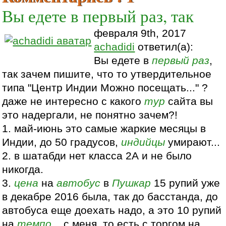
Вы едете в первый раз, так
февраля 9th, 2017
achadidi
ответил(а):
Вы едете в
первый раз
,
так зачем пишите, что то утвердительное
типа "Центр Индии Можно посещать..." ?
даже не интересно с какого
тур
сайта вы
это надергали, не понятно зачем?!
1. май-июнь это самые жаркие месяцы в
Индии, до 50 градусов,
индийцы
умирают...
2. в шатабди нет класса 2А и не было
никогда.
3.
цена
на
автобус
в
Пушкар
15 рупий уже
в декабре 2016 была, так до басстанда, до
автобуса еще доехать надо, а это 10 рупий
на
темпо
... с меня, то есть с торгом на