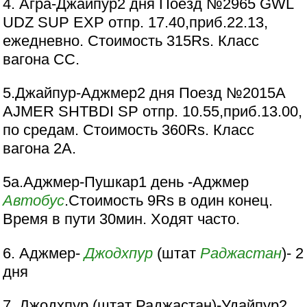
4. Агра-Джайпур2 дня Поезд №2965 GWL
UDZ SUP EXP отпр. 17.40,приб.22.13,
ежедневно. Стоимость 315Rs. Класс
вагона СС.
5.Джайпур-Аджмер2 дня Поезд №2015А
AJMER SHTBDI SP отпр. 10.55,приб.13.00,
по средам. Стоимость 360Rs. Класс
вагона 2А.
5а.Аджмер-Пушкар1 день -Аджмер
Автобус
.Стоимость 9Rs в один конец.
Время в пути 30мин. Ходят часто.
6. Аджмер-
Джодхпур
(штат
Раджастан
)- 2
дня
7. Джодхпур (штат Раджастан)-Удайпур2