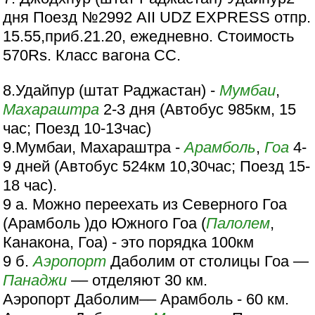
дня Поезд №2992 AII UDZ EXPRESS отпр.
15.55,приб.21.20, ежедневно. Стоимость
570Rs. Класс вагона СС.
8.Удайпур (штат Раджастан) -
Мумбаи
,
Махараштра
2-3 дня (Автобус 985км, 15
час; Поезд 10-13час)
9.Мумбаи, Махараштра -
Арамболь
,
Гоа
4-
9 дней (Автобус 524км 10,30час; Поезд 15-
18 час).
9 а. Можно переехать из Северного Гоа
(Арамболь )до Южного Гоа (
Палолем
,
Канакона, Гоа) - это порядка 100км
9 б.
Аэропорт
Даболим от столицы Гоа —
Панаджи
–– отделяют 30 км.
Аэропорт Даболим–– Арамболь - 60 км.