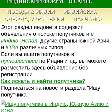
ИНДИЙСКИЙ ФОРУМ
О САЙТЕ
ПОЕЗДА В ИНДИИ
ИНДИЙСКАЯ
ОДЕЖДА, УКРАШЕНИЯ
ПАНЧАНГА
Этот раздел индонета содержит
объявления о поиске попутчиков и
в
Индию
,
Непал
, другие страны южной Азии
и
ЮВА
различных типов.
Если вы ищите попутчиков в
путешествие
по Индии и т.д. вы можете
разместить здесь объявление без
регистрации.
Как искать и найти попутчика?
Подписаться на новости раздела "Ищу
попутчика"