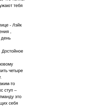
ужают тебя
ице - Лэйк
ения ,
 день
. Достойное
азовому
жить четыре
.
аким-то
с ступ –
тманду это
ущих себя