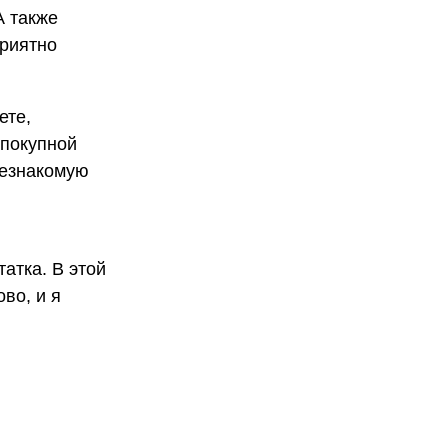
А также
приятно
ете,
 покупной
незнакомую
татка. В этой
во, и я