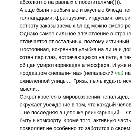
абсолютно на равных с посетителями)))).
А еще были необычные и вкусные блюда непа
голландцами, французами, индусами, амери
остроту заказываемых блюд можно смело ре
Однако самое сильное впечатление о стране
отличается от остальных, поэтому истинный
Постоянная, искренняя улыбка на лице и д
сотен пар глаз, встречающихся на пути, а т
общая умиротворяющая атмосфера. И уже н
продавцом «непали-тиа» (непальский
чай
на
оживленной улицы… Грязь, пыль куда-то ис
мысли…
Секрет кроется в мировоззрении непальцев, 
окружает убеждение в том, что каждый чел
– не последняя в цепочке реинкарнаций… О
быту и комфорту. Кроме того, активную час
позволяет не особенно-то заботится о сво