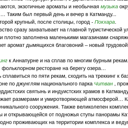
ваются, экзотичные ароматы и необычная
музыка
окр
 … Таким был первый день и вечер в Катманду...
орой крупный, после столицы, город -
Покхара
.
ство сразу захватывает на главной туристической ул
и плотно заполнена маленькими магазинами снаряж
вет аромат дымящихся благовоний – новый трудовой
инг
к Аннапурне и на сплав по многим бурным рекам
в фольклорном ресторане на берегу озера…
сплавиться по пяти рекам, сходить на треккинг к б
оне по джунглям национального парка
Читван
, про
уддистских святынь и индуистских храмов в Катманду
ражает размерами и умиротворяющей атмосферой… К
уникального сооружения. Также великолепен комплек
ы и открывающейся от подножья ступы панорамы Ка
ободно проживающих на территории комплекса и вед