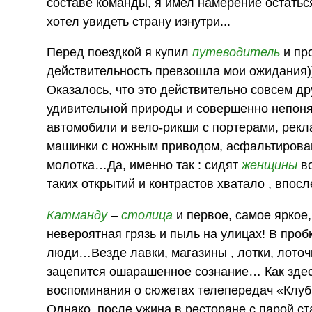
составе команды, я имел намерение остатьс
хотел увидеть страну изнутри...
Перед поездкой я купил
путеводитель
и пр
действительность превзошла мои ожидания))
Оказалось, что это действительно совсем д
удивительной природы и совершенно непоня
автомобили и вело-рикши с портерами, рек
машинки с ножным приводом, асфальтирова
молотка…Да, именно так : сидят
женщины
во
таких открытий и контрастов хватало , впос
Катманду
–
столица
и первое, самое яркое
невероятная грязь и пыль на улицах! В про
люди…Везде лавки, магазины , лотки, лоточк
зацепится ошарашенное сознание… Как здес
воспоминания о сюжетах телепередач «Клуб
Однако, после ужина в ресторане с парой ст