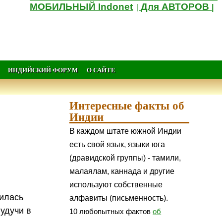
МОБИЛЬНЫЙ Indonet
Для АВТОРОВ
|
|
ИНДИЙСКИЙ ФОРУМ
О САЙТЕ
Интересные факты об
Индии
В каждом штате южной Индии
есть свой язык, языки юга
(дравидской группы) - тамили,
малаялам, каннада и другие
используют собственные
илась
алфавиты (письменность).
Будучи в
10 любопытных фактов
об