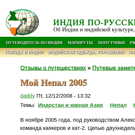
ИНДИЯ ПО-РУССК
Об Индии и индийской культуре,
ПУТЕВОДИТЕЛЬ ПО ИНДИИ
МАРШРУТЫ
ПОПУТЧИКИ
Р
ПОЕЗДА В ИНДИИ
ИНДИЙСКАЯ ОДЕЖДА, УКРАШЕНИЯ
ПА
Отзывы о путешествиях
»
Путевые замет
Мой Непал 2005
daddy
Пт, 12/12/2008 - 13:32
Темы:
Индостан и южная Азия
Непал
В ноябре 2005 года, под руководством Алек
команда каякеров и кат-2. Целью двухнедель