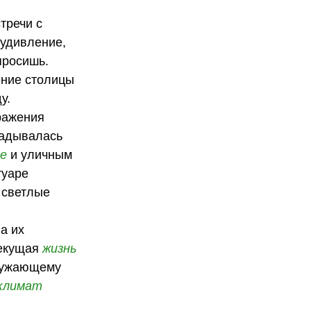
тречи с
 удивление,
просишь.
ение столицы
у.
ражения
кладывалась
е
и уличным
туаре
 светлые
а их
текущая
жизнь
кружающему
климат