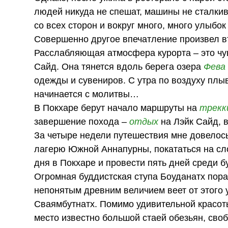
людей никуда не спешат, машины не сталки
со всех сторон и вокруг много, много улыбок
Совершенно другое впечатление произвел вт
Расслабляющая атмосфера курорта – это чув
Сайд. Она тянется вдоль берега озера
Фева
одежды и сувениров. С утра по воздуху плы
начинается с молитвы…
В Покхаре берут начало маршруты на
трекк
завершение похода –
отдых
на Лэйк Сайд, 
За четыре недели путешествия мне довелось 
лагерю Южной Аннапурны, покататься на сл
дня в Покхаре и провести пять дней среди б
Огромная буддистская ступа Боуданатх по
непонятым древним величием веет от этого 
Сваямбутнатх. Помимо удивительной красот
место известно большой стаей обезьян, св