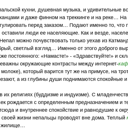
льской кухни, душевная музыка, и удивительные вс
канцами и даже финном на треккинге и на реке… На
гулировать перед заказом… Подают именно то, что 
 оставили люди ее населяющие. Как и везде, насел
 Непал можно почувствовать только уехав из Катманд
обрый, светлый взгляд… Именно от этого доброго вы
акже постоянного: «Намасте!» - «Здравствуйте!» и с
еважны окружающие контрасты между интернет-
каф
 молоке), который варится тут же на примусе, на тро
чезают, а из глубины души поднимаются спокойные и
в их религиях (буддизме и индуизме). С младенчеств
овек рождается с определенным предназначением и 
тсюда и внутреннее спокойствие и равнодушие к о
ть своей жизни непальцы проводят вне дома. Теплый
ем жилище…