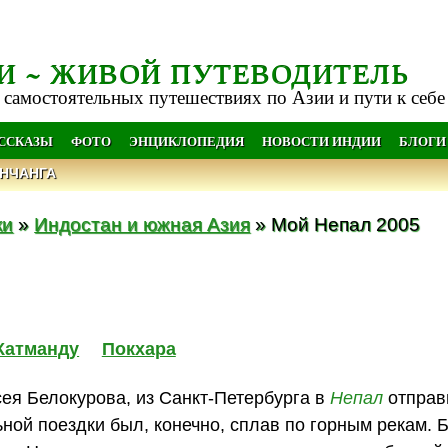
И ~ ЖИВОЙ ПУТЕВОДИТЕЛЬ
 самостоятельных путешествиях по Азии и пути к себе
АССКАЗЫ
ФОТО
ЭНЦИКЛОПЕДИЯ
НОВОСТИ ИНДИИ
БЛОГИ
НЧАНГА
ки
»
Индостан и южная Азия
» Мой Непал 2005
Катманду
Покхара
сея Белокурова, из Санкт-Петербурга в
Непал
отправ
ной поездки был, конечно, сплав по горным рекам. 