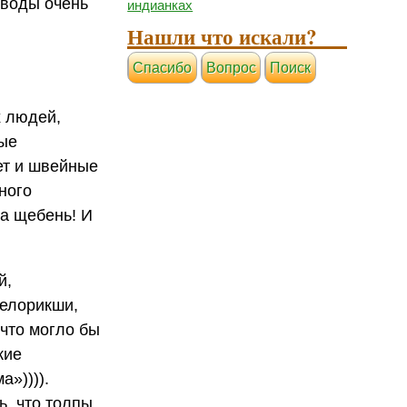
 воды очень
индианках
Нашли что искали?
Cпасибо
Вопрос
Поиск
х людей,
ные
ет и швейные
ного
а щебень! И
й,
велорикши,
 что могло бы
кие
»)))).
ь, что толпы