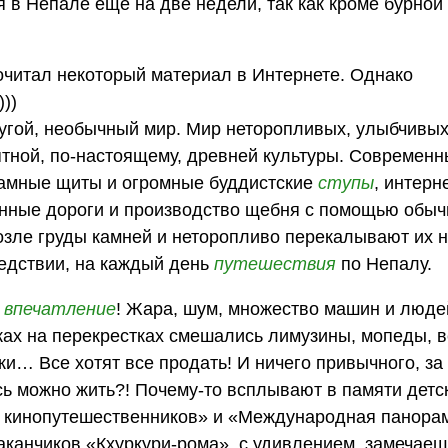
я в Непале еще на две недели, так как кроме бурной
очитал некоторый материал в Интернете. Однако
))
ругой, необычный мир. Мир неторопливых, улыбчивы
тной, по-настоящему, древней культуры. Современ
ламные щиты и огромные буддистские
ступы
, интерн
нные дороги и производство щебня с помощью обыч
зле груды камней и неторопливо перекалывают их н
ледствии, на каждый день
путешествия
по Непалу.
,
впечатление
! Жара, шум, множество машин и люде
бках на перекрестках смешались лимузины, мопеды, 
и… Все хотят все продать! И ничего привычного, за
ь можно жить?! Почему-то всплывают в памяти детс
 кинопутешественников» и «Международная панорама
аканчиков «Кхуркури-рома», с удивлением, замечаеш