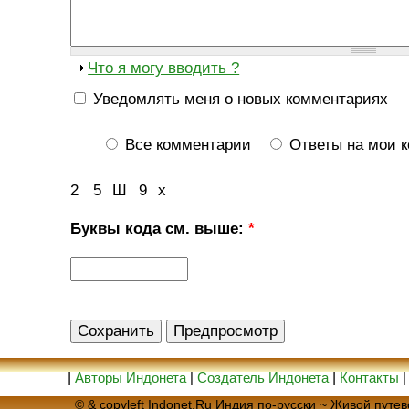
Что я могу вводить ?
Уведомлять меня о новых комментариях
Все комментарии
Ответы на мои 
2
5
Ш
9
х
Буквы кода см. выше:
*
|
Авторы Индонета
|
Создатель Индонета
|
Контакты
© & copyleft Indonet.Ru Индия по-русски ~ Живой пут