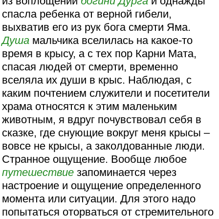
из воплощений
богини
Дурга
и однажды
спасла ребенка от верной гибели,
выхватив его из рук бога смерти Яма.
Душа
мальчика вселилась на какое-то
время в крысу, а с тех пор Карни Мата,
спасая людей от смерти, временно
вселяла их души в крыс. Наблюдая, с
каким почтением служители и посетители
храма относятся к этим маленьким
животным, я вдруг почувствовал себя в
сказке, где снующие вокруг меня крысы –
вовсе не крысы, а заколдованные люди.
Странное ощущение. Вообще любое
путешествие
запоминается через
настроение и ощущение определенного
момента или ситуации. Для этого надо
попытаться оторваться от стремительного