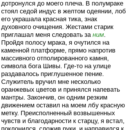
дотронулся до моего плеча. В полумраке
стоял седой индус в желтом одеянии, лоб
его украшала красная тика, знак
духовного очищения. Жестами старик
приглашал меня следовать за
ним
.
Пройдя полосу мрака, я очутился на
каменной платформе, прямо напротив
массивного отполированного камня,
символа бога Шивы. Где-то на улице
раздавалось приглушенное пение.
Служитель вручил мне несколько
оранжевых цветов и принялся напевать
мантры. Закончив, он одним резким
движением оставил на моем лбу красную
метку. Преисполненный возвышенных
чувств и благодарности к старцу, я встал,
поклонился, сложив руки, и направился к