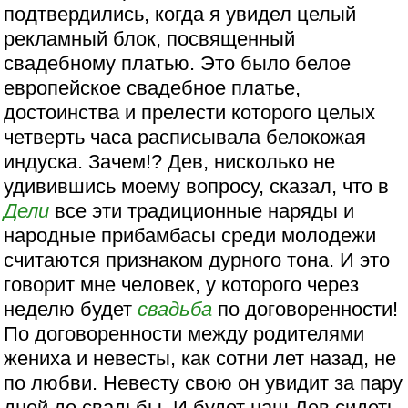
подтвердились, когда я увидел целый
рекламный блок, посвященный
свадебному платью. Это было белое
европейское свадебное платье,
достоинства и прелести которого целых
четверть часа расписывала белокожая
индуска. Зачем!? Дев, нисколько не
удивившись моему вопросу, сказал, что в
Дели
все эти традиционные наряды и
народные прибамбасы среди молодежи
считаются признаком дурного тона. И это
говорит мне человек, у которого через
неделю будет
свадьба
по договоренности!
По договоренности между родителями
жениха и невесты, как сотни лет назад, не
по любви. Невесту свою он увидит за пару
дней до свадьбы. И будет наш Дев сидеть