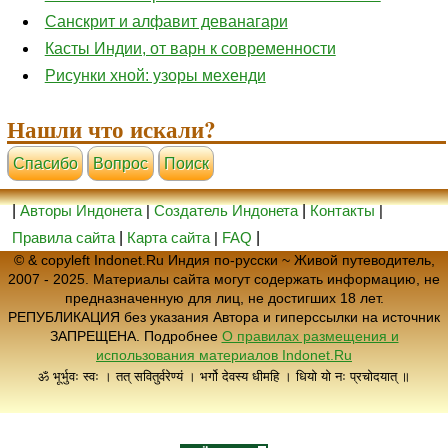
Санскрит и алфавит деванагари
Касты Индии, от варн к современности
Рисунки хной: узоры мехенди
Нашли что искали?
Cпасибо
Вопрос
Поиск
|
Авторы Индонета
|
Создатель Индонета
|
Контакты
|
Правила сайта
|
Карта сайта
|
FAQ
|
© & copyleft Indonet.Ru Индия по-русски ~ Живой путеводитель,
2007 - 2025. Материалы сайта могут содержать информацию, не
предназначенную для лиц, не достигших 18 лет.
РЕПУБЛИКАЦИЯ без указания Автора и гиперссылки на источник
ЗАПРЕЩЕНА. Подробнее
О правилах размещения и
использования материалов Indonet.Ru
ॐ भूर्भुवः स्वः । तत् सवितुर्वरेण्यं । भर्गो देवस्य धीमहि । धियो यो नः प्रचोदयात् ॥