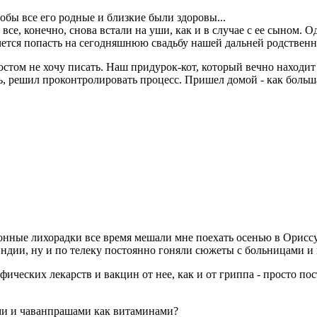
тобы все его родные и близкие были здоровы...
все, конечно, снова встали на уши, как и в случае с ее сыном. О
очется попасть на сегодняшнюю свадьбу нашей дальней родственн
 постом не хочу писать. Наш придурок-кот, который вечно наход
ыть, решил проконтролировать процесс. Пришел домой - как боль
сонные лихорадки все время мешали мне поехать осенью в Ориссу
Индии, ну и по телеку постоянно гоняли сюжеты с больницами и
ифических лекарств и вакцин от нее, как и от гриппа - просто п
ами и чаванпрашами как витаминами?