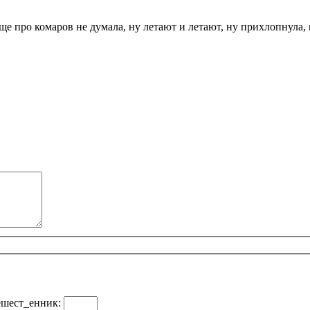
ще про комаров не думала, ну летают и летают, ну прихлопнула, н
ешест_енник: