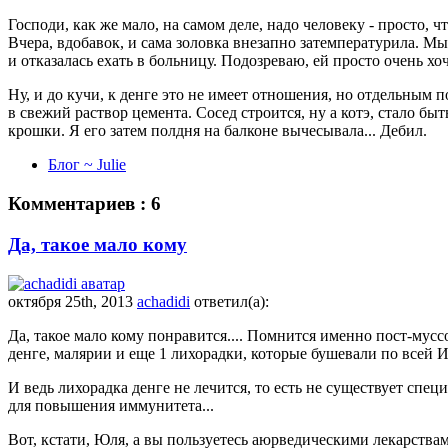
Господи, как же мало, на самом деле, надо человеку - просто, ч
Вчера, вдобавок, и сама золовка внезапно затемпературила. Мы 
и отказалась ехать в больницу. Подозреваю, ей просто очень х
Ну, и до кучи, к денге это не имеет отношения, но отдельным
в свежий раствор цемента. Сосед строится, ну а котэ, стало б
крошки. Я его затем полдня на балконе вычесывала... Дебил.
Блог ~ Julie
Комментариев : 6
Да, такое мало кому
октября 25th, 2013
achadidi
ответил(а):
Да, такое мало кому понравится.... Помнится именно пост-мус
денге, малярии и еще 1 лихорадки, которые бушевали по всей 
И ведь лихорадка денге не лечится, то есть не существует спец
для повышения иммунитета...
Вот, кстати, Юля, а вы пользуетесь аюрведическими лекарств