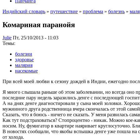
Панчанга
Индийский словарь
»
путешествие
»
проблема
»
болезнь
»
маля
Комариная паранойя
Julie
Пт, 25/10/2013 - 11:03
Темы:
болезни
здоровье
малярия
насекомые
При всей моей любви к сезону дождей в Индии, ежегодно после
Я много слышала раньше об этом заболевании, но всегда оно пр
последние пару недель заразились денге с последующей госпит
А на днях денге диагностировали у сына моей золовки. Хорошо,
мужниного друга родственница вчера скончалась от этой самой 
Сказать, что я боюсь - ничего не сказать. У меня развилась са
Как тут подстраховаться? Стопроцентно - никак. Можно кое-ка
носим. Ну, фумигатор в квартире наяривает круглосуточно. Бли
В новостях сообщали, что якобы вспышка денге уже пошла на с
от холода.