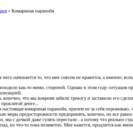
рия
» Комариная паранойя
 него начинается то, что мне совсем не нравится, а именно: вс
оходило как-то мимо, стороной. Однако в этом году ситуация пр
ализацией.
 конечно, что мы вовремя забили тревогу и заставили его сделат
проклятой денге...
мая настоящая комариная паранойя, причем не за себя переживаю, 
кие меры предосторожности предпринять, конечно, но все равно
н, мы с дочкой даже гулять перестали - а потому что реально стр
пад, но что-то пока незаметно. Мне кажется, продлится как мин