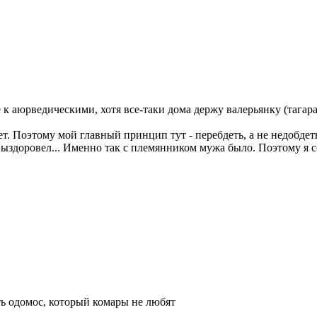
 к аюрведическими, хотя все-таки дома держу валерьянку (тагар
ает. Поэтому мой главный принцип тут - перебдеть, а не недобде
 выздоровел... Именно так с племянником мужа было. Поэтому я 
ть одомос, который комары не любят