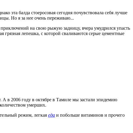
днако эта балда стоеросовая сегодня почувствовала себя лучше
ицы. Но я за нее очень переживаю...
ит приключений на свою рыжую задницу, вчера умудрился упасть
шая грязная лепешка, с которой сваливаются серые цементные
. А в 2006 году в октябре в Тамиле мы застали эпидемию
 количеством умерших.
остельный режим, легкая
еда
и побольше витаминов и прочего