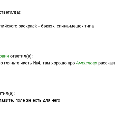
тветил(а):
лийского backpack - бэкпэк, спина-мешок типа
ович
ответил(а):
 то гляньте часть №4, там хорошо про
Амритсар
рассказ
тил(а):
тавите, поле же есть для него