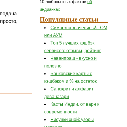
10 любопытных фактов
об
индианках
 подача
Популярные статьи
просто,
Символ и значение ॐ - ОМ
или АУМ
Топ 5 лучших кэшбэк
сервисов: отзывы, рейтинг
Чаванпраш - вкусно и
полезно
Банковские карты с
кэшбэком и % на остаток
Санскрит и алфавит
деванагари
Касты Индии, от варн к
современности
Рисунки хной: узоры