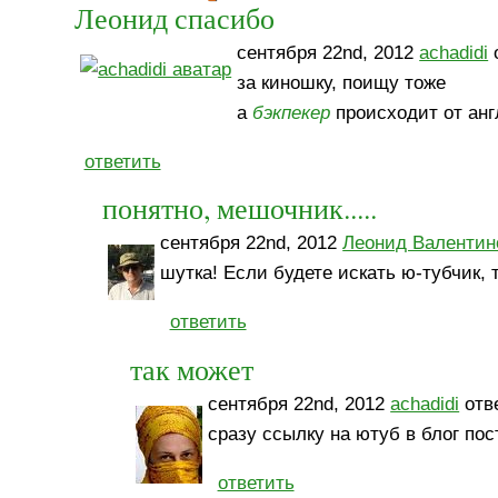
Леонид спасибо
сентября 22nd, 2012
achadidi
о
за киношку, поищу тоже
а
бэкпекер
происходит от анг
ответить
понятно, мешочник.....
сентября 22nd, 2012
Леонид Валентин
шутка! Если будете искать ю-тубчик,
ответить
так может
сентября 22nd, 2012
achadidi
отве
сразу ссылку на ютуб в блог пос
ответить