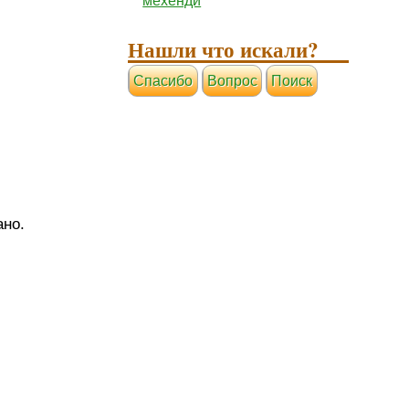
мехенди
Нашли что искали?
Cпасибо
Вопрос
Поиск
ано.