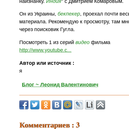
наизнанку.
Индия
" с Дмитрием Комаровым.
Он из Украины,
бекпекер
, проехал почти ве
материала. Рекомендую к просмотру, там мн
через поисковик Гугла.
Посмотреть 1 из серий
видео
фильма
http://www.youtube.c...
Автор или источник :
я
Блог ~ Леонид Валентинович
Комментариев : 3